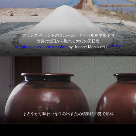
フランス ゲランドのフルール・ド・セルを少量使用
良質の塩田から取れる大粒の天日塩
Marais salants - salt marshes
by Jeanne Menjoulet /
CC BY
まろやかな味わいを生み出すため信楽焼の甕で熟成