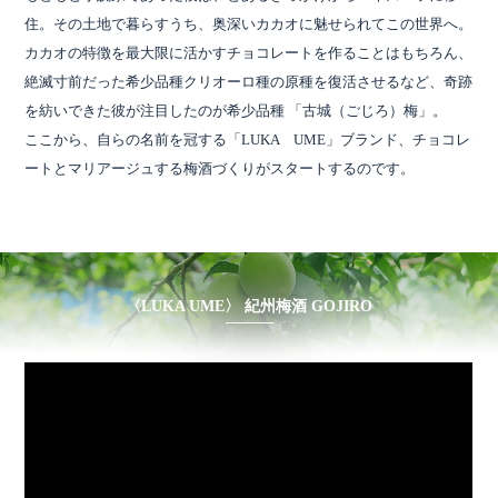
住。その土地で暮らすうち、奥深いカカオに魅せられてこの世界へ。
カカオの特徴を最大限に活かすチョコレートを作ることはもちろん、
絶滅寸前だった希少品種クリオーロ種の原種を復活させるなど、奇跡
を紡いできた彼が注目したのが希少品種 「古城（ごじろ）梅」。
ここから、自らの名前を冠する「LUKA UME」ブランド、チョコレ
ートとマリアージュする梅酒づくりがスタートするのです。
〈LUKA UME〉 紀州梅酒 GOJIRO