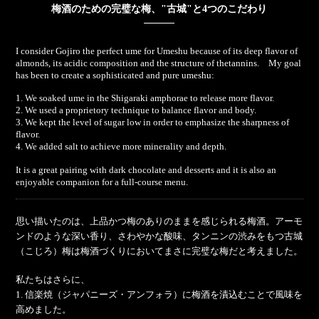
梅酒のための完璧な梅、"古城"と4つのこだわり
I consider Gojiro the perfect ume for Umeshu because of its deep flavor of
almonds, its acidic composition and the structure of thetannins. My goal
has been to create a sophisticated and pure umeshu:
1. We soaked ume in the Shigaraki amphorae to release more flavor.
2. We used a proprietory technique to balance flavor and body.
3. We kept the level of sugar low in order to emphasize the sharpness of
flavor.
4. We added salt to achieve more minerality and depth.
It is a great pairing with dark chocolate and desserts and it is also an
enjoyable companion for a full-course menu.
思い描いたのは、上品かつ梅のありのままを感じられる梅酒。アーモ
ンドのような深い香り、さわやかな酸味、タンニンの渋みをもつ古城
（こじろ）梅は梅酒づくりにおいてまさに完璧な梅だと考えました。
私たちはさらに、
1. 信楽焼（ジャパニーズ・アンフォラ）に梅酒を漬込むことで風味を
高めました。