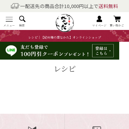
一配送先の商品合計10,000円以上で
送料無料
商品を探す
全商品一覧
メニュー
検索
マイページ
買い物かご
レシピ｜【紀州梅の里なかた】オンラインショップ
梅干しの商品一覧
梅酒の商品一覧
レシピ
梅製品・その他の商品一覧
メニュー
トップページ
マイページ