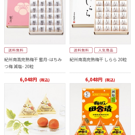
紀州南高完熟梅干 蜜月-はちみ
紀州南高完熟梅干 しらら 20粒
つ梅 減塩- 20粒
6,048円
6,048円
(税込)
(税込)