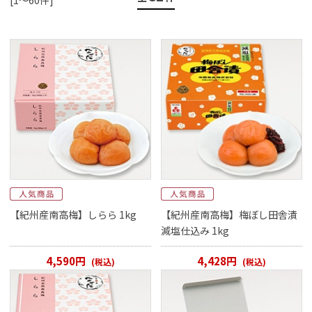
ご案内
初めての方へ
ご利用ガイド
ギフトサービス
配送について
について
お問い合わせ
0120-12-2486
【紀州産南高梅】しらら 1kg
【紀州産南高梅】梅ぼし田舎漬
減塩仕込み 1kg
【営業時間】8:30～17:30
4,590円
4,428円
(税込)
(税込)
休業日：日曜・祝日／土曜は不定休
お問い合わせフォームはこちら