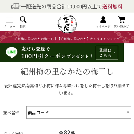
一配送先の商品合計10,000円以上で
送料無料
商品を探す
全商品一覧
メニュー
検索
マイページ
買い物かご
紀州梅の里なかたの梅干し｜【紀州梅の里なかた】オンラインショップ
梅干しの商品一覧
梅酒の商品一覧
紀州梅の里なかたの梅干し
梅製品・その他の商品一覧
紀州産完熟南高梅と小梅に様々な味つけをした梅干しを取り揃えて
メニュー
います。
トップページ
並べ替え
マイページ
82
全
件
[1～60件]