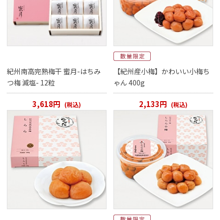
紀州南高完熟梅干 蜜月-はちみ
【紀州産小梅】かわいい小梅ち
つ梅 減塩- 12粒
ゃん 400g
3,618円
2,133円
(税込)
(税込)