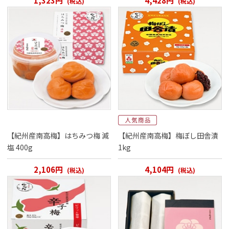
1,323円
4,428円
(税込)
(税込)
【紀州産南高梅】はちみつ梅 減
【紀州産南高梅】梅ぼし田舎漬
塩 400g
1kg
2,106円
4,104円
(税込)
(税込)