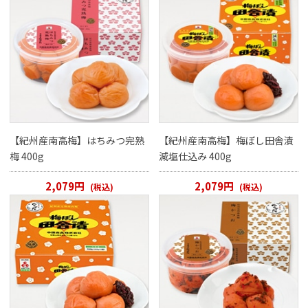
【紀州産南高梅】はちみつ完熟
【紀州産南高梅】梅ぼし田舎漬
梅 400g
減塩仕込み 400g
2,079円
2,079円
(税込)
(税込)