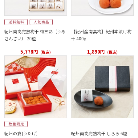
紀州南高完熟梅干 梅三彩（うめ
【紀州産南高梅】紀州本漬け梅
さんさい） 20粒
干 400g
5,778円
1,890円
(税込)
(税込)
紀州の宴(うたげ)
紀州南高完熟梅干 しらら 6粒