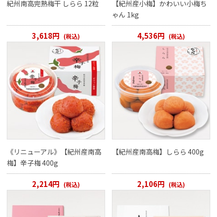
紀州南高完熟梅干 しらら 12粒
【紀州産小梅】かわいい小梅ち
ゃん 1kg
3,618円
4,536円
(税込)
(税込)
《リニューアル》【紀州産南高
【紀州産南高梅】しらら 400g
梅】辛子梅 400g
2,214円
2,106円
(税込)
(税込)