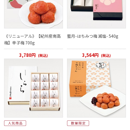
《リニューアル》【紀州産南高
蜜月-はちみつ梅 減塩- 540g
梅】辛子梅 700g
3,780円
3,564円
(税込)
(税込)