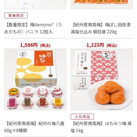
【数量限定】梅damono?（う
【紀州産南高梅】梅ぼし田舎漬
めだもの）バニラ 12粒入
減塩仕込み 個包装 220g
1,566円
1,323円
(税込)
(税込)
【紀州産南高梅】紀州の梅八選
【紀州産南高梅】はちみつ梅 減
60g×8種類
塩 1kg