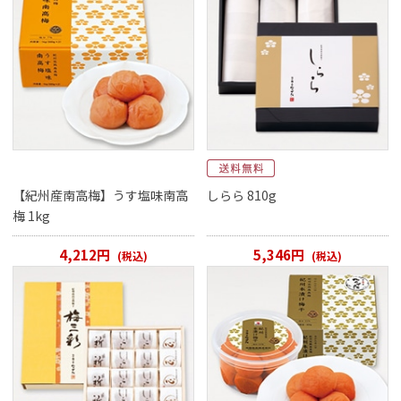
【紀州産南高梅】うす塩味南高
しらら 810g
梅 1kg
4,212円
5,346円
(税込)
(税込)