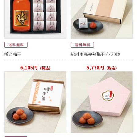
樽と梅干
紀州南高完熟梅干 心 20粒
6,105円
5,778円
(税込)
(税込)