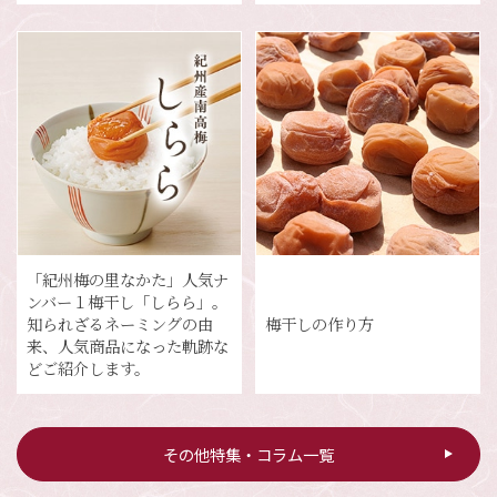
「紀州梅の里なかた」人気ナ
ンバー１梅干し「しらら」。
知られざるネーミングの由
梅干しの作り方
来、人気商品になった軌跡な
どご紹介します。
その他特集・コラム一覧