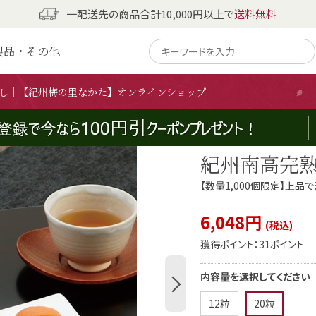
一配送先の商品合計10,000円以上で
送料無料
製品・その他
0粒
梅干し｜【紀州梅の里なかた】オンラインショップ
紀州南高完熟
【数量1,000個限定】上
6,048円
獲得ポイント：
31ポイント
内容量を選択してください
12粒
20粒