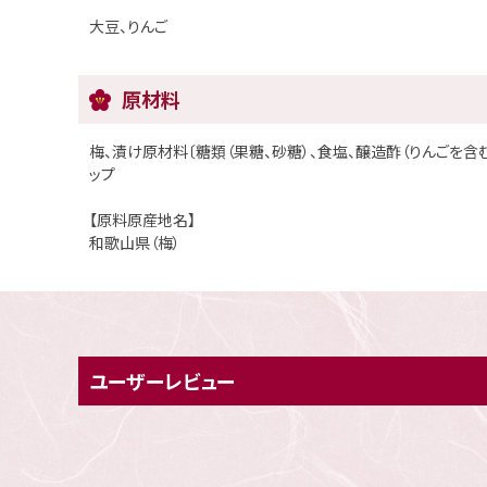
大豆、りんご
原材料
梅、漬け原材料〔糖類（果糖、砂糖）、食塩、醸造酢（りんごを含
ップ
【原料原産地名】
和歌山県（梅）
ユーザーレビュー