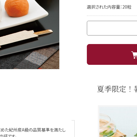
選択された内容量：20粒
夏季限定！
定めた紀州産A級の品質基準を満たし
の証です。