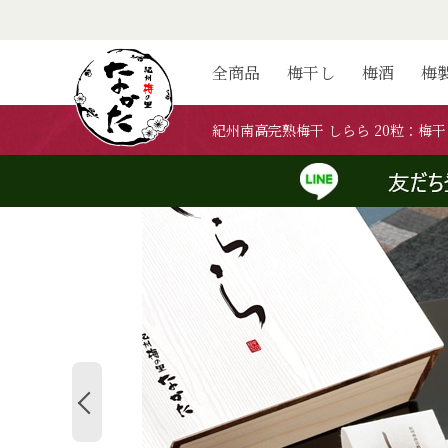
ホーム
>
紀州梅の里なかたの梅干し
>
紀州南高完熟梅干 しらら 20粒
ホーム
>
ご贈答用の商品一覧
>
紀州南高完熟梅干 しらら 20粒
ホーム
>
弔事ギフト用の商品一覧
>
紀州南高完熟梅干 しらら 20粒
全商品
梅干し
梅酒
梅
ホーム
>
価格帯から探す
>
5,001円～
>
紀州南高完熟梅干 しらら 2
紀州南高完熟梅干 しらら 20粒：