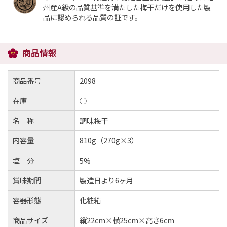
州産A級の品質基準を満たした梅干だけを使用した製
品に認められる品質の証です。
商品情報
商品番号
2098
在庫
○
名 称
調味梅干
内容量
810g（270g×3）
塩 分
5%
賞味期間
製造日より6ヶ月
容器形態
化粧箱
商品サイズ
縦22cm×横25cm×高さ6cm