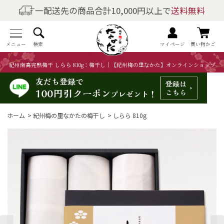
一配送先の商品合計10,000円以上で
送料無料
商品を探す
全商品一覧
メニュー
検索
マイページ
買い物かご
紀州南高完熟梅干 しらら 810g：梅干し｜【紀州梅の里なかた】オンラインショップ
梅干しの商品一覧
梅酒の商品一覧
ホーム
>
紀州梅の里なかたの梅干し
>
しらら 810g
梅製品・その他の商品一覧
メニュー
トップページ
マイページ