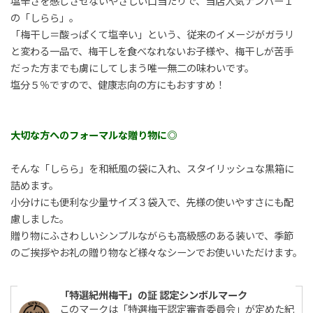
塩辛さを感じさせないやさしい口当たりで、当店人気ナンバー１
の「しらら」。
「梅干し＝酸っぱくて塩辛い」という、従来のイメージがガラリ
と変わる一品で、梅干しを食べなれないお子様や、梅干しが苦手
だった方までも虜にしてしまう唯一無二の味わいです。
塩分５％ですので、健康志向の方にもおすすめ！
大切な方へのフォーマルな贈り物に◎
そんな「しらら」を和紙風の袋に入れ、スタイリッシュな黒箱に
詰めます。
小分けにも便利な少量サイズ３袋入で、先様の使いやすさにも配
慮しました。
贈り物にふさわしいシンプルながらも高級感のある装いで、季節
のご挨拶やお礼の贈り物など様々なシーンでお使いいただけます。
「特選紀州梅干」の証 認定シンボルマーク
このマークは「特選梅干認定審査委員会」が定めた紀