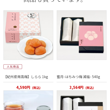
【紀州産南高梅】しらら 1kg
蜜月-はちみつ梅 減塩- 540g
4,590円
3,564円
(税込)
(税込)