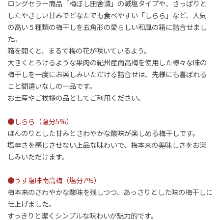
ロングセラー商品「梅ぼし田舎漬」の減塩タイプや、さっぱりと
したやさしい甘みでどなたでも食べやすい「しらら」など、人気
の高い５種類の梅干しを五角形の愛らしい和風の箱に詰合せまし
た。
箱を開くと、まるで梅の花が咲いているよう。
大きくとろけるような果肉の紀州産南高梅を使用した様々な味の
梅干しを一度にお楽しみいただける詰合せは、先様にも喜ばれる
こと間違いなしの一品です。
お土産やご挨拶の品としてご利用ください。
●しらら（塩分5%）
ほんのりとした甘みとさわやかな酸味が楽しめる梅干しです。
塩辛さを感じさせない上品な味わいで、梅本来の美味しさをお楽
しみいただけます。
●うす塩味南高梅（塩分7%）
梅本来のさわやかな酸味を残しつつ、あっさりとした味の梅干しに
仕上げました。
すっきりと潔くシンプルな味わいが魅力的です。