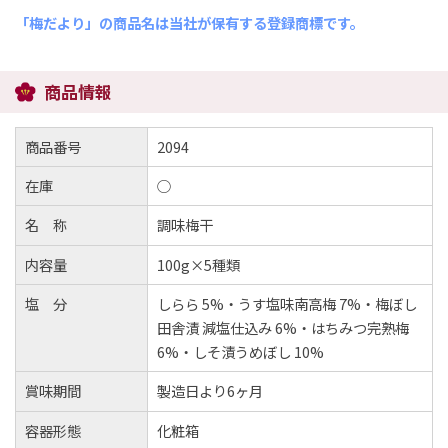
「梅だより」の商品名は当社が保有する登録商標です。
商品情報
商品番号
2094
在庫
○
名 称
調味梅干
内容量
100g×5種類
塩 分
しらら 5%・うす塩味南高梅 7%・梅ぼし
田舎漬 減塩仕込み 6%・はちみつ完熟梅
6%・しそ漬うめぼし 10%
賞味期間
製造日より6ヶ月
容器形態
化粧箱