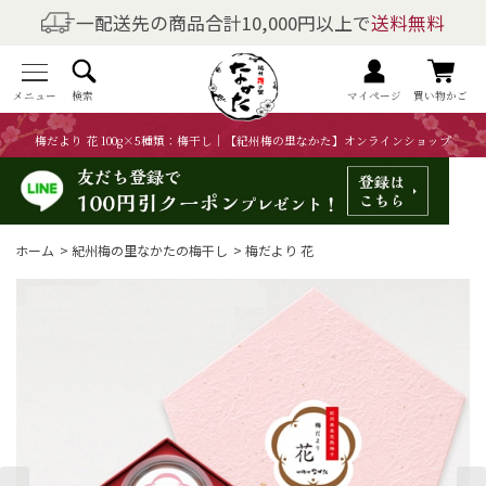
一配送先の商品合計10,000円以上で
送料無料
商品を探す
全商品一覧
メニュー
検索
マイページ
買い物かご
梅だより 花 100g×5種類：梅干し｜【紀州梅の里なかた】オンラインショップ
梅干しの商品一覧
梅酒の商品一覧
ホーム
>
紀州梅の里なかたの梅干し
>
梅だより 花
梅製品・その他の商品一覧
メニュー
トップページ
マイページ