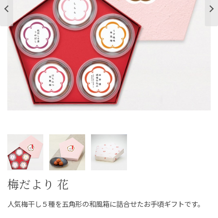
ご案内
初めての方へ
ご利用ガイド
ギフトサービス
配送について
について
お問い合わせ
0120-12-2486
【営業時間】8:30～17:30
梅だより 花
休業日：日曜・祝日／土曜は不定休
人気梅干し５種を五角形の和風箱に詰合せたお手頃ギフトです。
お問い合わせフォームはこちら