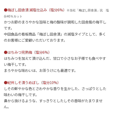
●梅ぼし田舎漬 減塩仕込み（塩分6%）
※
当社「梅ぼし田舎漬」比　塩
分40％カット
かつお節のまろやかな旨味と梅の酸味が調和した田舎風の梅干し
です。
中田食品の看板商品「梅ぼし田舎漬」の減塩タイプとして、多く
のお客様にご愛顧いただいております。
●はちみつ完熟梅（塩分6%）
はちみつを加えて漬け込んだ、甘口で小さなお子様でも食べやす
い梅干しです。
まろやかな味わいは、お茶うけにも最適です。
●紀州しそ漬うめぼし（塩分10%）
しその鮮やかな色とさわやかな香りを生かした、さっぱりとした
味わいの梅干しです。
鼻から抜けるような、すっきりとしたしその香味がたまりませ
ん。