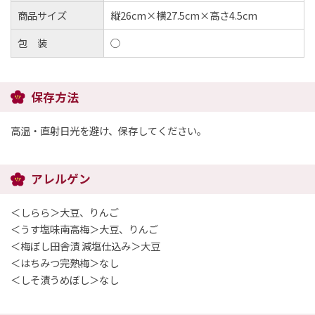
商品サイズ
縦26cm×横27.5cm×高さ4.5cm
包 装
○
保存方法
高温・直射日光を避け、保存してください。
アレルゲン
＜しらら＞大豆、りんご
＜うす塩味南高梅＞大豆、りんご
＜梅ぼし田舎漬 減塩仕込み＞大豆
＜はちみつ完熟梅＞なし
＜しそ漬うめぼし＞なし