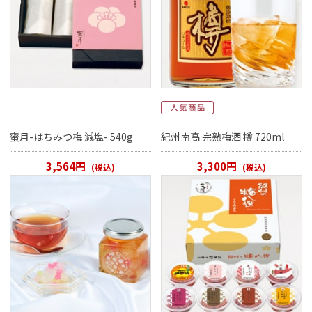
蜜月-はちみつ梅 減塩- 540g
紀州南高 完熟梅酒 樽 720ml
3,564円
3,300円
(税込)
(税込)