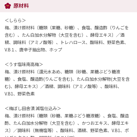
原材料
＜しらら＞
梅、漬け原材料〔糖類（果糖、砂糖）、食塩、醸造酢（りんごを
含む）、たん白加水分解物（大豆を含む）、酵母エキス〕／酒
精、調味料（アミノ酸等）、トレハロース、酸味料、野菜色素、
V.B１、唐辛子抽出物、ホップ
＜うす塩味南高梅＞
梅、漬け原材料〔還元水あめ、糖類（砂糖、果糖ぶどう糖液
糖）、食塩、醸造酢(りんごを含む)、たん白加水分解物(大豆を含
む)、酵母エキス〕／酒精、調味料（アミノ酸等）、酸味料、
V.B1、野菜色素
＜梅ぼし田舎漬 減塩仕込み＞
梅、漬け原材料〔糖類（砂糖、果糖ぶどう糖液糖）、食塩、醸造
酢、たん白加水分解物（大豆を含む）、かつおエキス、酵母エキ
ス〕／調味料（無機塩等）、酸味料、酒精、野菜色素、V.B1、ポ