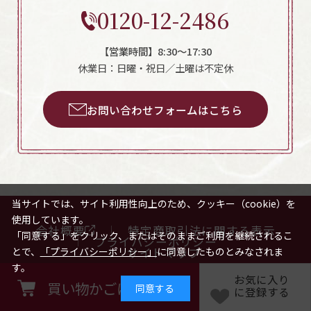
0120-12-2486
【営業時間】8:30～17:30
休業日：日曜・祝日／土曜は不定休
お問い合わせフォームはこちら
当サイトでは、サイト利用性向上のため、クッキー（cookie）を
使用しています。
会社概要
特定商取引法に関する表示
「同意する」をクリック、またはそのままご利用を継続されるこ
プライバシーポリシー
サイトマップ
とで、
「プライバシーポリシー」
に同意したものとみなされま
す。
お気に入り
買い物かごに入れる
同意する
Copyright © NAKATAFOODS.CO.,LTD All Rights Reserved.
に登録する