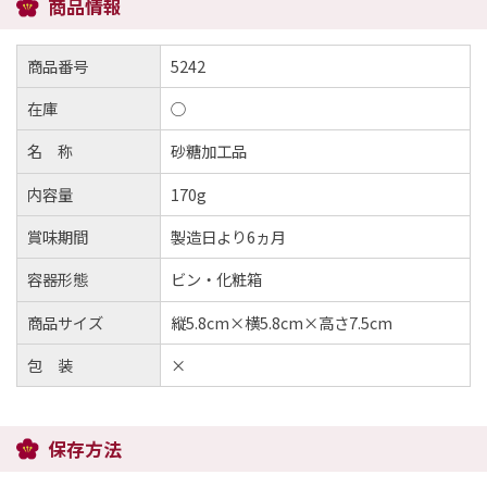
商品情報
商品番号
5242
在庫
○
名 称
砂糖加工品
内容量
170g
賞味期間
製造日より6ヵ月
容器形態
ビン・化粧箱
商品サイズ
縦5.8cm×横5.8cm×高さ7.5cm
包 装
×
保存方法