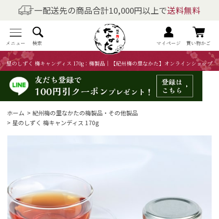
一配送先の商品合計10,000円以上で
送料無料
商品を探す
全商品一覧
メニュー
検索
マイページ
買い物かご
星のしずく 梅キャンディス 170g：梅製品｜【紀州梅の里なかた】オンラインショップ
梅干しの商品一覧
梅酒の商品一覧
ホーム
>
紀州梅の里なかたの梅製品・その他製品
梅製品・その他の商品一覧
>
星のしずく 梅キャンディス 170g
メニュー
トップページ
マイページ