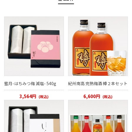
ご案内
初めての方へ
ご利用ガイド
ギフトサービス
配送について
について
お問い合わせ
蜜月-はちみつ梅 減塩- 540g
紀州南高 完熟梅酒 樽２本セット
0120-12-2486
3,564円
6,600円
(税込)
(税込)
【営業時間】8:30～17:30
休業日：日曜・祝日／土曜は不定休
お問い合わせフォームはこちら