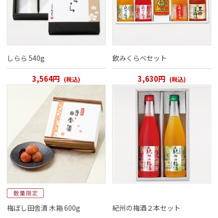
閉じる
しらら 540g
飲みくらべセット
3,564円
3,630円
(税込)
(税込)
梅ぼし田舎漬 木箱 600g
紀州の梅酒２本セット