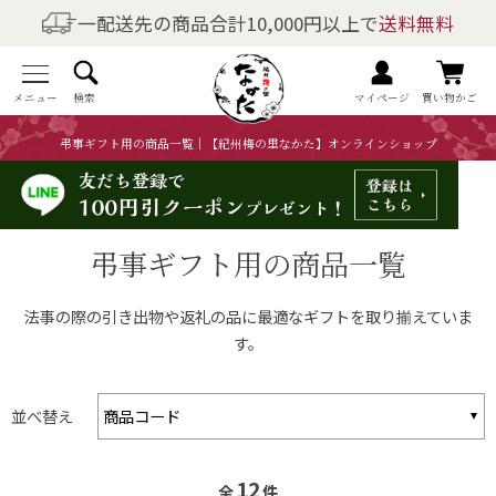
一配送先の商品合計10,000円以上で
送料無料
商品を探す
全商品一覧
メニュー
検索
マイページ
買い物かご
弔事ギフト用の商品一覧｜【紀州梅の里なかた】オンラインショップ
梅干しの商品一覧
梅酒の商品一覧
弔事ギフト用の商品一覧
梅製品・その他の商品一覧
法事の際の引き出物や返礼の品に最適なギフトを取り揃えていま
メニュー
す。
トップページ
並べ替え
マイページ
12
全
件