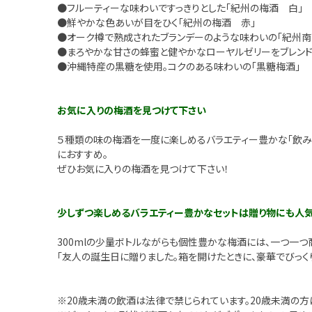
●フルーティーな味わいですっきりとした「紀州の梅酒 白」
●鮮やかな色あいが目をひく「紀州の梅酒 赤」
●オーク樽で熟成されたブランデーのような味わいの「紀州南高
●まろやかな甘さの蜂蜜と健やかなローヤルゼリーをブレンド
●沖縄特産の黒糖を使用。コクのある味わいの「黒糖梅酒」
お気に入りの梅酒を見つけて下さい
５種類の味の梅酒を一度に楽しめるバラエティー豊かな「飲み
におすすめ。
ぜひお気に入りの梅酒を見つけて下さい！
少しずつ楽しめるバラエティー豊かなセットは贈り物にも人
300mlの少量ボトルながらも個性豊かな梅酒には、一つ一つ
「友人の誕生日に贈りました。箱を開けたときに、豪華でびっく
※20歳未満の飲酒は法律で禁じられています。20歳未満の方