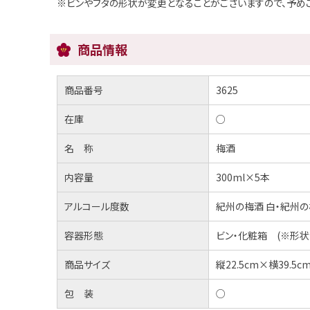
※ビンやフタの形状が変更となることがございますので、予め
商品情報
商品番号
3625
在庫
○
名 称
梅酒
内容量
300ml×5本
アルコール度数
紀州の梅酒 白・紀州の梅
容器形態
ビン・化粧箱 (※形状
商品サイズ
縦22.5cm×横39.5c
包 装
○