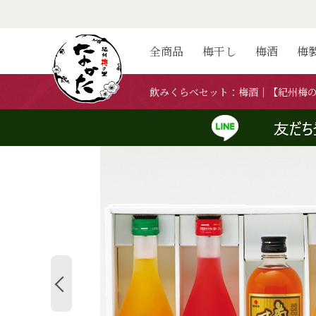
ホーム
>
紀州梅の里なかたの梅酒
>
飲みくらべセット
ホーム
>
ご家庭用の商品一覧
>
飲みくらべセット
ホーム
>
ご贈答用の商品一覧
>
飲みくらべセット
全商品
梅干し
梅酒
梅
ホーム
>
弔事ギフト用の商品一覧
>
飲みくらべセット
飲みくらべセット：梅酒｜【紀州梅