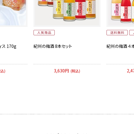
ス 170g
紀州の梅酒 8本セット
紀州の梅酒 ４
3,630円
2,
税込)
(税込)