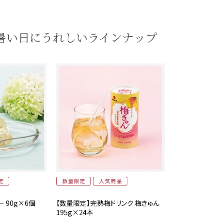
暑い日にうれしいラインナップ
 90g×6個
【数量限定】完熟梅ドリンク 梅きゅん
195g×24本