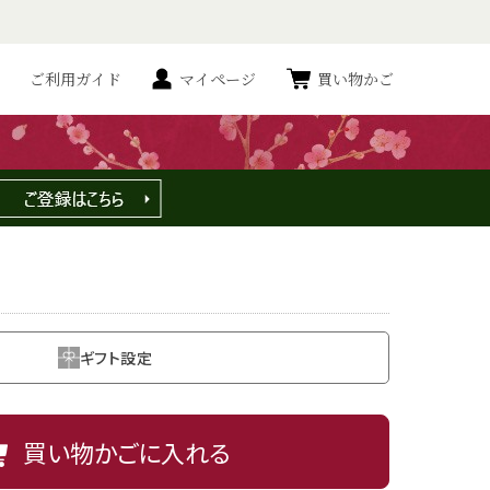
ご利用ガイド
マイページ
買い物かご
セット
梅酒５種の詰合せ
ギフト設定
買い物かごに入れる