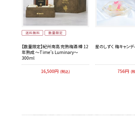
【数量限定】紀州南高 完熟梅酒 樽 12
星のしずく 梅キャンディ
年熟成 ～Time’s Luminary～
300ml
16,500円
756円
(税込)
(