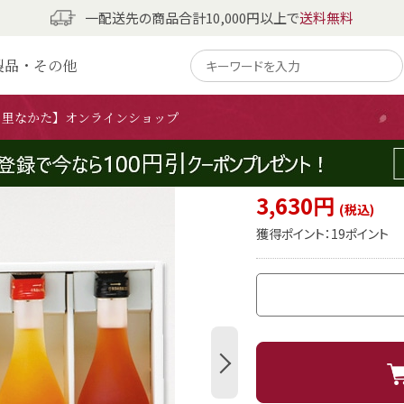
一配送先の商品合計10,000円以上で
送料無料
製品・その他
の里なかた】オンラインショップ
飲みくらべ
完熟した南高梅使用、人気
3,630円
獲得ポイント：
19ポイント