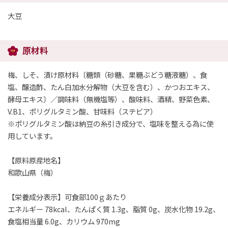
大豆
原材料
梅、しそ、漬け原材料〔糖類（砂糖、果糖ぶどう糖液糖）、食
塩、醸造酢、たん白加水分解物（大豆を含む）、かつおエキス、
酵母エキス〕／調味料（無機塩等）、酸味料、酒精、野菜色素、
V.B1、ポリグルタミン酸、甘味料（ステビア）
※ポリグルタミン酸は納豆の糸引き成分で、塩味を整える為に使
用しています。
【原料原産地名】
和歌山県（梅）
【栄養成分表示】可食部100ｇあたり
エネルギー 78kcal、たんぱく質 1.3g、脂質 0g、炭水化物 19.2g、
食塩相当量 6.0g、カリウム 970mg