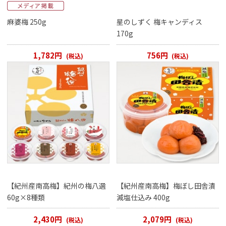
麻婆梅 250g
星のしずく 梅キャンディス
170g
1,782円
756円
(税込)
(税込)
【紀州産南高梅】紀州の梅八選
【紀州産南高梅】梅ぼし田舎漬
60g×8種類
減塩仕込み 400g
2,430円
2,079円
(税込)
(税込)