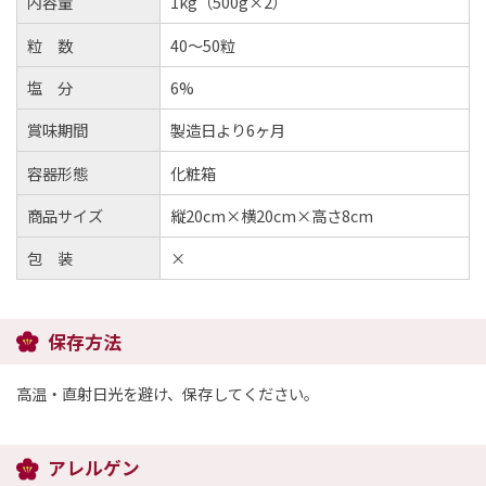
内容量
1kg（500g×2）
粒 数
40～50粒
塩 分
6%
賞味期間
製造日より6ヶ月
容器形態
化粧箱
商品サイズ
縦20cm×横20cm×高さ8cm
包 装
×
保存方法
高温・直射日光を避け、保存してください。
アレルゲン