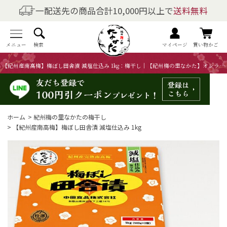
一配送先の商品合計10,000円以上で
送料無料
商品を探す
全商品一覧
メニュー
検索
マイページ
買い物かご
【紀州産南高梅】梅ぼし田舎漬 減塩仕込み 1kg：梅干し｜【紀州梅の里なかた】オンラインショップ
梅干しの商品一覧
梅酒の商品一覧
ホーム
>
紀州梅の里なかたの梅干し
梅製品・その他の商品一覧
>
【紀州産南高梅】梅ぼし田舎漬 減塩仕込み 1kg
メニュー
トップページ
マイページ