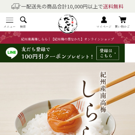
一配送先の商品合計10,000円以上で
送料無料
商品を探す
全商品一覧
メニュー
検索
マイページ
買い物かご
紀州南高梅しらら｜【紀州梅の里なかた】オンラインショップ
梅干しの商品一覧
梅酒の商品一覧
梅製品・その他の商品一覧
メニュー
トップページ
マイページ