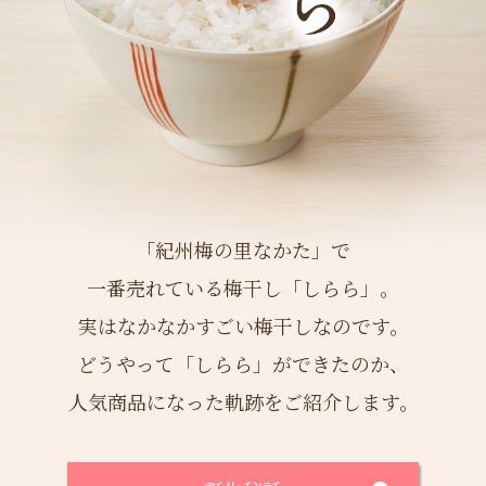
ご案内
初めての方へ
ご利用ガイド
ギフトサービス
配送について
について
「紀州梅の里なかた」で
お問い合わせ
一番売れている梅干し「しらら」。
0120-12-2486
実はなかなかすごい梅干しなのです。
どうやって「しらら」ができたのか、
【営業時間】8:30～17:30
人気商品になった軌跡をご紹介します。
休業日：日曜・祝日／土曜は不定休
お問い合わせフォームはこちら