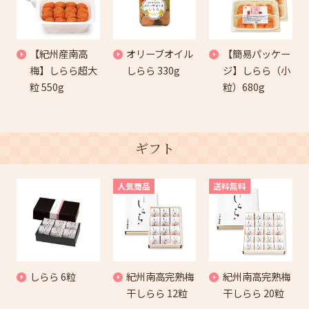
【紀州産南高
オリーブオイル
【簡易パッケー
梅】しらら超大
しらら 330g
ジ】しらら（小
粒 550g
粒）680g
ギフト
人気商品
送料無料
しらら 6粒
紀州南高完熟梅
紀州南高完熟梅
干しらら 12粒
干しらら 20粒