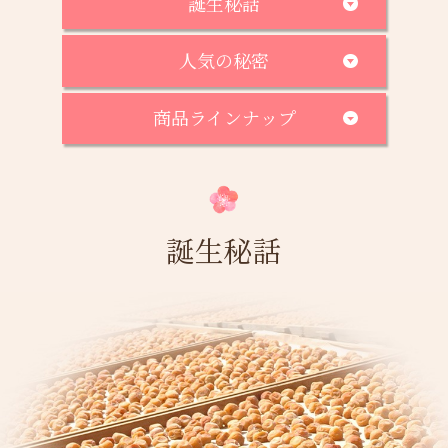
誕生秘話
人気の秘密
閉じる
商品ラインナップ
誕生秘話