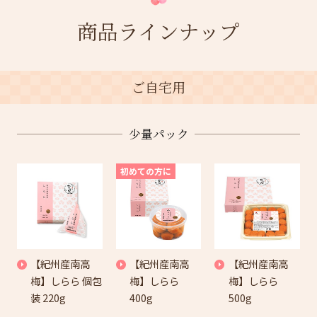
商品ラインナップ
ご自宅用
少量パック
初めての方に
【紀州産南高
【紀州産南高
【紀州産南高
梅】しらら 個包
梅】しらら
梅】しらら
装 220g
400g
500g