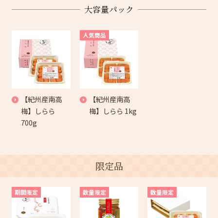
大容量パック
人気商品
【紀州産南高
【紀州産南高
梅】しらら
梅】しらら 1kg
700g
限定品
期間限定
数量限定
数量限定