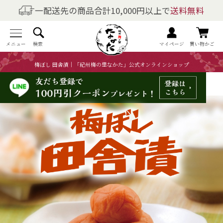
一配送先の商品合計10,000円以上で
送料無料
商品を探す
全商品一覧
メニュー
検索
マイページ
買い物かご
梅ぼし 田舎漬｜「紀州梅の里なかた」公式オンラインショップ
梅干しの商品一覧
梅酒の商品一覧
梅製品・その他の商品一覧
メニュー
トップページ
マイページ