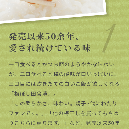
田舎漬」。
発売以来50余年、
愛され続けている味
コンピュータでの顧客管理
一口食べるとかつお節のまろやかな味わい
当時はまだコンピュータでの顧客管理シ
が、二口食べると梅の酸味が口いっぱいに、
ステムなどはなく先駆けてシステム開発
三口目には炊きたての白いご飯が欲しくなる
に着手。
「梅ぼし田舎漬」。
その後、なかた独自の顧客管理システム
「この柔らかさ、味わい。親子3代にわたり
が誕生し、通信販売を行っている様々な
ファンです。」「他の梅干しを買ってもやは
会社へ広がっていきました。
りこちらに戻ります。」など、発売以来50年
これにより正確・迅速に商品をお届けで