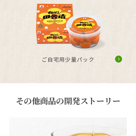
ご自宅用少量パック
南高梅は皮が薄く非常にデリケート。
特に大容量パックだとお手元に届くまで
に梅干しが重みでつぶれてしまうこと
も。
その他商品の開発ストーリー
梅干しが重ならず一列に並べられるよう
容器を改良しました。