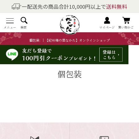
一配送先の商品合計10,000円以上で
送料無料
商品を探す
全商品一覧
メニュー
検索
マイページ
買い物かご
個包装: ｜【紀州梅の里なかた】オンラインショップ
梅干しの商品一覧
梅酒の商品一覧
個包装
梅製品・その他の商品一覧
メニュー
トップページ
マイページ