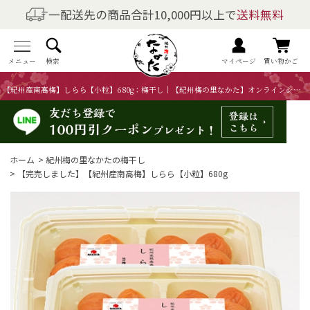
一配送先の商品合計10,000円以上で
送料無料
商品を探す
全商品一覧
メニュー
検索
マイページ
買い物かご
【紀州産南高梅】しらら【小粒】680g：梅干し｜【紀州梅の里なかた】オンラインショップ
梅干しの商品一覧
梅酒の商品一覧
ホーム
>
紀州梅の里なかたの梅干し
梅製品・その他の商品一覧
>
【完売しました】【紀州産南高梅】しらら【小粒】680g
メニュー
トップページ
マイページ