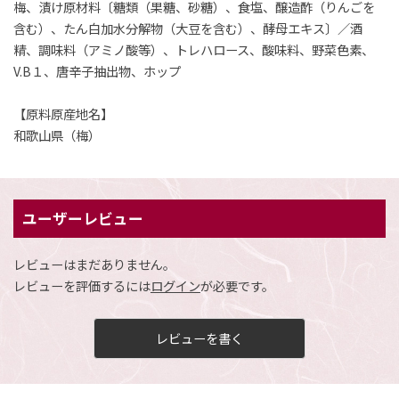
梅、漬け原材料〔糖類（果糖、砂糖）、食塩、醸造酢（りんごを
含む）、たん白加水分解物（大豆を含む）、酵母エキス〕／酒
精、調味料（アミノ酸等）、トレハロース、酸味料、野菜色素、
V.B１、唐辛子抽出物、ホップ
【原料原産地名】
和歌山県（梅）
ユーザーレビュー
レビューはまだありません。
レビューを評価するには
ログイン
が必要です。
レビューを書く