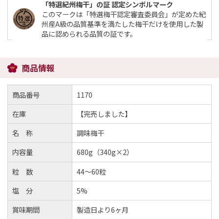
「特選紀州梅干」の証 認定シンボルマーク
このマークは「特選梅干認定審査委員会」が定めた紀
州産A級の品質基準を満たした梅干だけを使用した製
品に認められる品質の証です。
商品情報
商品番号
1170
在庫
【完売しました】
名 称
調味梅干
内容量
680g（340g×2）
粒 数
44～60粒
塩 分
5%
賞味期間
製造日より6ヶ月