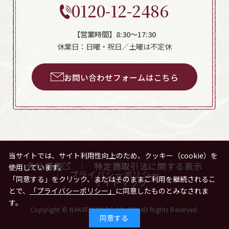
0120-12-2486
【営業時間】8:30～17:30
休業日：日曜・祝日／土曜は不定休
お問い合わせフォームはこちら
当サイトでは、サイト利用性向上のため、クッキー（cookie）を
会社概要
特定商取引法に関する表示
使用しています。
プライバシーポリシー
「同意する」をクリック、またはそのままご利用を継続されるこ
サイトマップ
とで、
「プライバシーポリシー」
に同意したものとみなされま
す。
Copyright © NAKATAFOODS.CO.,LTD All Rights Reserved.
同意する