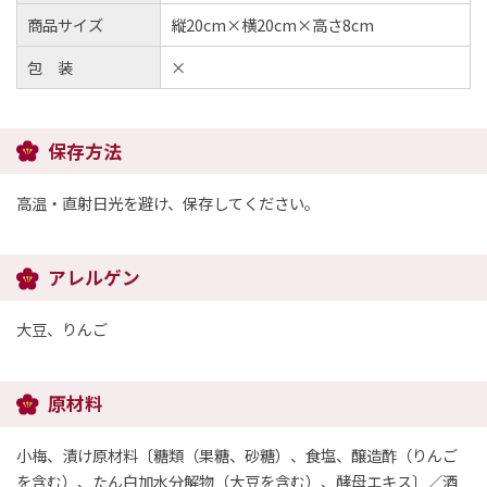
商品サイズ
縦20cm×横20cm×高さ8cm
包 装
×
保存方法
高温・直射日光を避け、保存してください。
アレルゲン
大豆、りんご
原材料
小梅、漬け原材料〔糖類（果糖、砂糖）、食塩、醸造酢（りんご
を含む）、たん白加水分解物（大豆を含む）、酵母エキス〕／酒