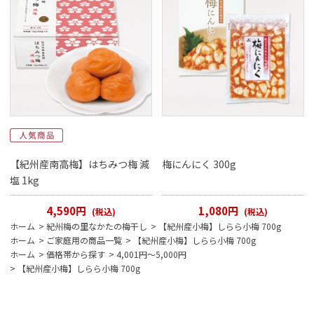
【紀州産南高梅】はちみつ梅 減
梅にんにく 300g
塩 1kg
4,590円
1,080円
(税込)
(税込)
ホーム
>
紀州梅の里なかたの梅干し
>
【紀州産小梅】しらら小梅 700g
ホーム
>
ご家庭用の商品一覧
>
【紀州産小梅】しらら小梅 700g
ホーム
>
価格帯から探す
>
4,001円～5,000円
>
【紀州産小梅】しらら小梅 700g