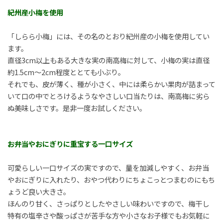
紀州産小梅を使用
「しらら小梅」には、その名のとおり紀州産の小梅を使用してい
ます。
直径3cm以上もある大きな実の南高梅に対して、小梅の実は直径
約1.5cm～2cm程度ととても小ぶり。
それでも、皮が薄く、種が小さく、中には柔らかい果肉が詰まって
いて口の中でとろけるようなやさしい口当たりは、南高梅に劣ら
ぬ美味しさです。是非一度お試しください。
お弁当やおにぎりに重宝する一口サイズ
可愛らしい一口サイズの実ですので、量を加減しやすく、お弁当
やおにぎりに入れたり、おやつ代わりにちょこっとつまむのにもち
ょうど良い大きさ。
ほんのり甘く、さっぱりとしたやさしい味わいですので、梅干し
特有の塩辛さや酸っぱさが苦手な方や小さなお子様でもお気軽に