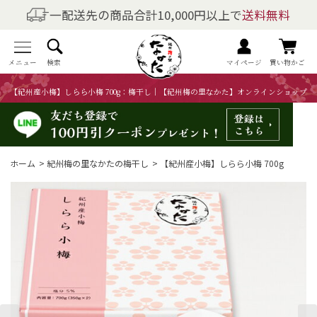
一配送先の商品合計10,000円以上で
送料無料
商品を探す
全商品一覧
メニュー
検索
マイページ
買い物かご
【紀州産小梅】しらら小梅 700g：梅干し｜【紀州梅の里なかた】オンラインショップ
梅干しの商品一覧
梅酒の商品一覧
ホーム
>
紀州梅の里なかたの梅干し
>
【紀州産小梅】しらら小梅 700g
梅製品・その他の商品一覧
メニュー
トップページ
マイページ