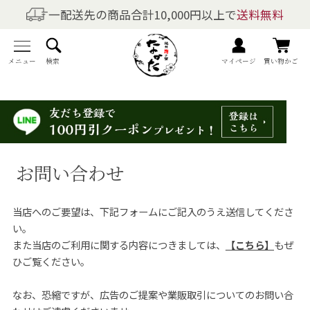
一配送先の商品合計10,000円以上で
送料無料
商品を探す
全商品一覧
メニュー
検索
マイページ
買い物かご
梅干しの商品一覧
梅酒の商品一覧
お問い合わせ
梅製品・その他の商品一覧
当店へのご要望は、下記フォームにご記入のうえ送信してくださ
メニュー
い。
また当店のご利用に関する内容につきましては、
【こちら】
もぜ
トップページ
ひご覧ください。
マイページ
なお、恐縮ですが、広告のご提案や業販取引についてのお問い合