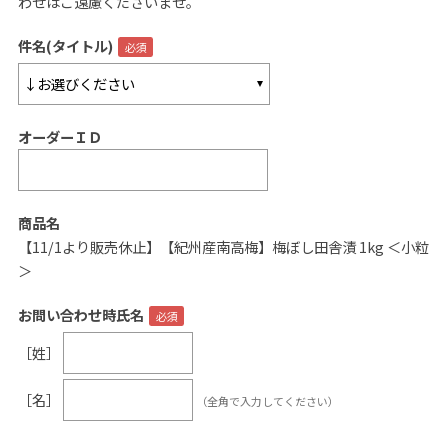
わせはご遠慮くださいませ。
ご案内
件名(タイトル)
初めての方へ
ご利用ガイド
オーダーＩＤ
ギフトサービス
配送について
について
商品名
【11/1より販売休止】【紀州産南高梅】梅ぼし田舎漬 1kg ＜小粒
お問い合わせ
＞
0120-12-2486
お問い合わせ時氏名
［姓］
【営業時間】8:30～17:30
休業日：日曜・祝日／土曜は不定休
［名］
（全角で入力してください）
お問い合わせフォームはこちら