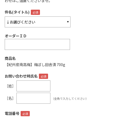
わせはご遠慮くださいませ。
ご案内
件名(タイトル)
初めての方へ
ご利用ガイド
オーダーＩＤ
ギフトサービス
配送について
について
商品名
【紀州産南高梅】梅ぼし田舎漬 700g
お問い合わせ
お問い合わせ時氏名
0120-12-2486
［姓］
【営業時間】8:30～17:30
［名］
（全角で入力してください）
休業日：日曜・祝日／土曜は不定休
お問い合わせフォームはこちら
電話番号