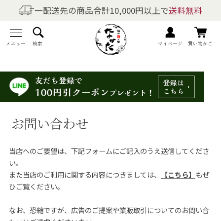
一配送先の商品合計10,000円以上で
送料無料
商品を探す
全商品一覧
メニュー
検索
マイページ
買い物かご
梅干しの商品一覧
梅酒の商品一覧
お問い合わせ
梅製品・その他の商品一覧
当店へのご要望は、下記フォームにご記入のうえ送信してくださ
メニュー
い。
また当店のご利用に関する内容につきましては、
【こちら】
もぜ
トップページ
ひご覧ください。
マイページ
なお、恐縮ですが、広告のご提案や業販取引についてのお問い合