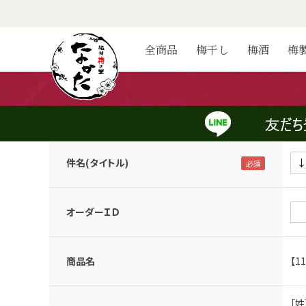
お問い合わせ
全商品
梅干し
梅酒
梅
当店へのご要望は、下記フォームにご記入のうえ送信してくださ
また当店のご利用に関する内容につきましては、
【こちら】
もぜひ
なお、恐縮ですが、広告のご提案や業販取引についてのお問い合
件名(タイトル)
オーダーＩＤ
商品名
【1
［姓