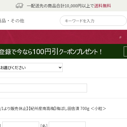
一配送先の商品合計10,000円以上で
送料無料
製品・その他
い。
ご覧ください。
わせはご遠慮くださいませ。
1/1より販売休止】【紀州産南高梅】梅ぼし田舎漬 700g ＜小粒＞
］
［名］