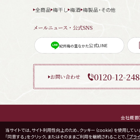
全商品
梅干し
梅酒
梅製品・その他
メールニュース・公式SNS
公式LINE
紀州梅の里なかた
0120-12-248
お問い合わせ
会社概要
当サイトでは、サイト利用性向上のため、クッキー（cookie）を使用してい
「同意する」をクリック、またはそのままご利用を継続されることで、
「プラ