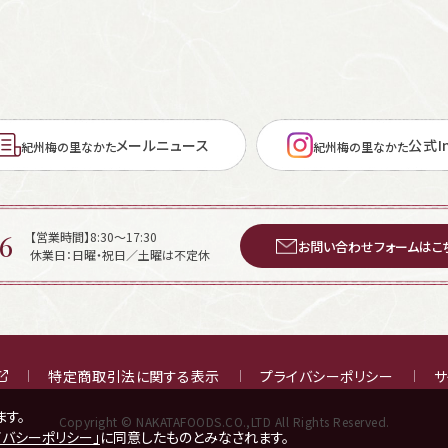
メールニュース
公式In
紀州梅の里なかた
紀州梅の里なかた
6
【営業時間】8:30～17:30
お問い合わせフォームはこ
休業日：日曜・祝日／土曜は不定休
特定商取引法に関する表示
プライバシーポリシー
サ
ます。
Copyright © NAKATAFOODS.CO.,LTD All Rights Reserved.
イバシーポリシー」
に同意したものとみなされます。