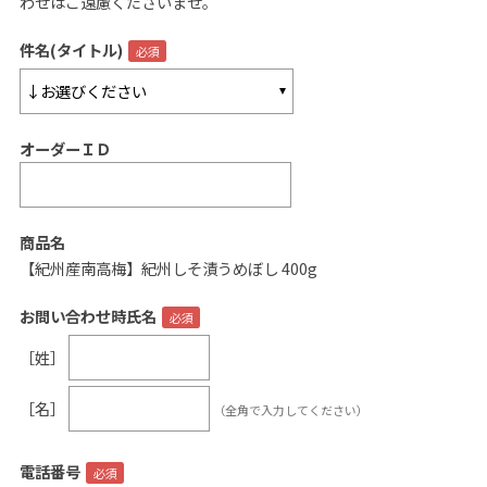
わせはご遠慮くださいませ。
ご案内
件名(タイトル)
初めての方へ
ご利用ガイド
オーダーＩＤ
ギフトサービス
配送について
について
商品名
【紀州産南高梅】紀州しそ漬うめぼし 400g
お問い合わせ
お問い合わせ時氏名
0120-12-2486
［姓］
【営業時間】8:30～17:30
［名］
（全角で入力してください）
休業日：日曜・祝日／土曜は不定休
お問い合わせフォームはこちら
電話番号