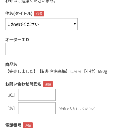
わせはご遠慮くださいませ。
ご案内
件名(タイトル)
初めての方へ
ご利用ガイド
オーダーＩＤ
ギフトサービス
配送について
について
商品名
【完売しました】【紀州産南高梅】しらら【小粒】680g
お問い合わせ
お問い合わせ時氏名
0120-12-2486
［姓］
【営業時間】8:30～17:30
［名］
（全角で入力してください）
休業日：日曜・祝日／土曜は不定休
お問い合わせフォームはこちら
電話番号