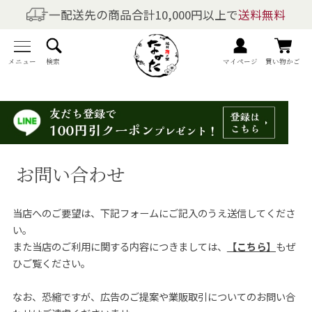
一配送先の商品合計10,000円以上で
送料無料
商品を探す
全商品一覧
メニュー
検索
マイページ
買い物かご
梅干しの商品一覧
梅酒の商品一覧
お問い合わせ
梅製品・その他の商品一覧
当店へのご要望は、下記フォームにご記入のうえ送信してくださ
メニュー
い。
また当店のご利用に関する内容につきましては、
【こちら】
もぜ
トップページ
ひご覧ください。
マイページ
なお、恐縮ですが、広告のご提案や業販取引についてのお問い合