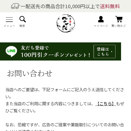
一配送先の商品合計10,000円以上で
送料無料
商品を探す
全商品一覧
メニュー
検索
マイページ
買い物かご
梅干しの商品一覧
梅酒の商品一覧
お問い合わせ
梅製品・その他の商品一覧
当店へのご要望は、下記フォームにご記入のうえ送信してくださ
メニュー
い。
また当店のご利用に関する内容につきましては、
【こちら】
もぜ
トップページ
ひご覧ください。
マイページ
なお、恐縮ですが、広告のご提案や業販取引についてのお問い合