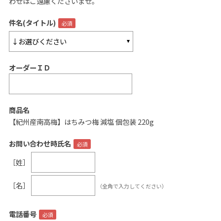
わせはご遠慮くださいませ。
ご案内
件名(タイトル)
初めての方へ
ご利用ガイド
オーダーＩＤ
ギフトサービス
配送について
について
商品名
【紀州産南高梅】はちみつ梅 減塩 個包装 220g
お問い合わせ
お問い合わせ時氏名
0120-12-2486
［姓］
【営業時間】8:30～17:30
［名］
（全角で入力してください）
休業日：日曜・祝日／土曜は不定休
お問い合わせフォームはこちら
電話番号