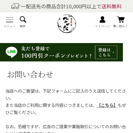
一配送先の商品合計10,000円以上で
送料無料
商品を探す
全商品一覧
メニュー
検索
マイページ
買い物かご
梅干しの商品一覧
梅酒の商品一覧
お問い合わせ
梅製品・その他の商品一覧
当店へのご要望は、下記フォームにご記入のうえ送信してくださ
メニュー
い。
また当店のご利用に関する内容につきましては、
【こちら】
もぜ
トップページ
ひご覧ください。
マイページ
なお、恐縮ですが、広告のご提案や業販取引についてのお問い合