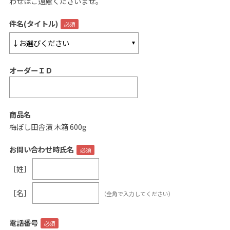
わせはご遠慮くださいませ。
ご案内
件名(タイトル)
初めての方へ
ご利用ガイド
オーダーＩＤ
ギフトサービス
配送について
について
商品名
梅ぼし田舎漬 木箱 600g
お問い合わせ
お問い合わせ時氏名
0120-12-2486
［姓］
【営業時間】8:30～17:30
［名］
（全角で入力してください）
休業日：日曜・祝日／土曜は不定休
お問い合わせフォームはこちら
電話番号