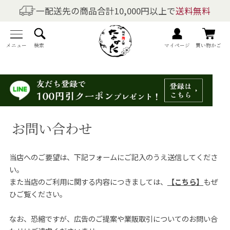
一配送先の商品合計10,000円以上で
送料無料
商品を探す
全商品一覧
メニュー
検索
マイページ
買い物かご
梅干しの商品一覧
梅酒の商品一覧
お問い合わせ
梅製品・その他の商品一覧
当店へのご要望は、下記フォームにご記入のうえ送信してくださ
メニュー
い。
また当店のご利用に関する内容につきましては、
【こちら】
もぜ
トップページ
ひご覧ください。
マイページ
なお、恐縮ですが、広告のご提案や業販取引についてのお問い合