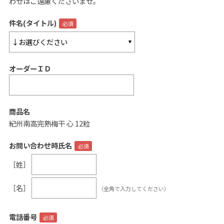
わせはご遠慮くださいませ。
ご案内
件名(タイトル)
初めての方へ
ご利用ガイド
オーダーＩＤ
ギフトサービス
配送について
について
商品名
紀州南高完熟梅干 心 12粒
お問い合わせ
お問い合わせ時氏名
0120-12-2486
［姓］
【営業時間】8:30～17:30
［名］
（全角で入力してください）
休業日：日曜・祝日／土曜は不定休
お問い合わせフォームはこちら
電話番号