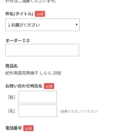
わせはご遠慮くださいませ。
ご案内
件名(タイトル)
初めての方へ
ご利用ガイド
オーダーＩＤ
ギフトサービス
配送について
について
商品名
紀州南高完熟梅干 しらら 20粒
お問い合わせ
お問い合わせ時氏名
0120-12-2486
［姓］
【営業時間】8:30～17:30
［名］
（全角で入力してください）
休業日：日曜・祝日／土曜は不定休
お問い合わせフォームはこちら
電話番号