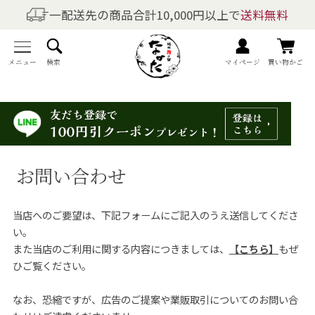
一配送先の商品合計10,000円以上で
送料無料
商品を探す
全商品一覧
メニュー
検索
マイページ
買い物かご
梅干しの商品一覧
梅酒の商品一覧
お問い合わせ
梅製品・その他の商品一覧
当店へのご要望は、下記フォームにご記入のうえ送信してくださ
メニュー
い。
また当店のご利用に関する内容につきましては、
【こちら】
もぜ
トップページ
ひご覧ください。
マイページ
なお、恐縮ですが、広告のご提案や業販取引についてのお問い合