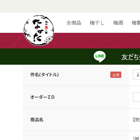
お問い合わせ
全商品
梅干し
梅酒
梅
当店へのご要望は、下記フォームにご記入のうえ送信してくださ
また当店のご利用に関する内容につきましては、
【こちら】
もぜひ
なお、恐縮ですが、広告のご提案や業販取引についてのお問い合
件名(タイトル)
オーダーＩＤ
商品名
【
［姓