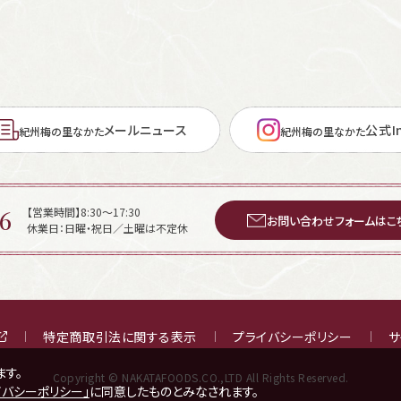
メールニュース
公式In
紀州梅の里なかた
紀州梅の里なかた
6
【営業時間】8:30～17:30
お問い合わせフォームはこ
休業日：日曜・祝日／土曜は不定休
特定商取引法に関する表示
プライバシーポリシー
サ
ます。
Copyright © NAKATAFOODS.CO.,LTD All Rights Reserved.
イバシーポリシー」
に同意したものとみなされます。