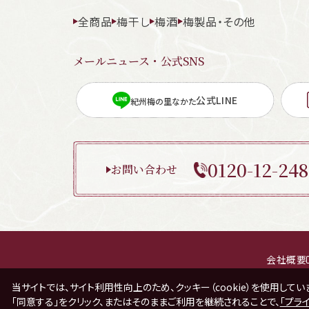
全商品
梅干し
梅酒
梅製品・その他
メールニュース・公式SNS
公式LINE
紀州梅の里なかた
0120-12-248
お問い合わせ
会社概要
当サイトでは、サイト利用性向上のため、クッキー（cookie）を使用してい
「同意する」をクリック、またはそのままご利用を継続されることで、
「プラ