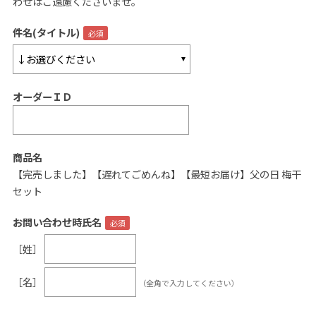
わせはご遠慮くださいませ。
ご案内
件名(タイトル)
初めての方へ
ご利用ガイド
オーダーＩＤ
ギフトサービス
配送について
について
商品名
【完売しました】【遅れてごめんね】【最短お届け】父の日 梅干
お問い合わせ
セット
0120-12-2486
お問い合わせ時氏名
［姓］
【営業時間】8:30～17:30
休業日：日曜・祝日／土曜は不定休
［名］
（全角で入力してください）
お問い合わせフォームはこちら