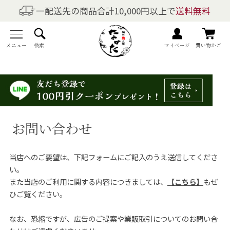
一配送先の商品合計10,000円以上で
送料無料
商品を探す
全商品一覧
メニュー
検索
マイページ
買い物かご
梅干しの商品一覧
梅酒の商品一覧
お問い合わせ
梅製品・その他の商品一覧
当店へのご要望は、下記フォームにご記入のうえ送信してくださ
メニュー
い。
また当店のご利用に関する内容につきましては、
【こちら】
もぜ
トップページ
ひご覧ください。
マイページ
なお、恐縮ですが、広告のご提案や業販取引についてのお問い合