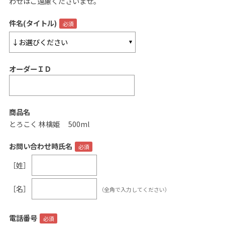
わせはご遠慮くださいませ。
ご案内
件名(タイトル)
初めての方へ
ご利用ガイド
オーダーＩＤ
ギフトサービス
配送について
について
商品名
とろこく 林檎姫 500ml
お問い合わせ
お問い合わせ時氏名
0120-12-2486
［姓］
【営業時間】8:30～17:30
［名］
（全角で入力してください）
休業日：日曜・祝日／土曜は不定休
お問い合わせフォームはこちら
電話番号