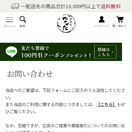
一配送先の商品合計10,000円以上で
送料無料
商品を探す
全商品一覧
メニュー
検索
マイページ
買い物かご
梅干しの商品一覧
梅酒の商品一覧
お問い合わせ
梅製品・その他の商品一覧
当店へのご要望は、下記フォームにご記入のうえ送信してくださ
メニュー
い。
また当店のご利用に関する内容につきましては、
【こちら】
もぜ
トップページ
ひご覧ください。
マイページ
なお、恐縮ですが、広告のご提案や業販取引についてのお問い合