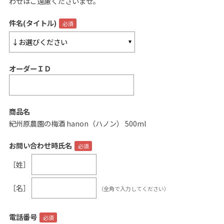
わせはご遠慮くださいませ。
ご案内
件名(タイトル)
初めての方へ
ご利用ガイド
オーダーＩＤ
ギフトサービス
配送について
について
商品名
紀州原農園の梅酒 hanon（ハノン） 500ml
お問い合わせ
お問い合わせ時氏名
0120-12-2486
［姓］
【営業時間】8:30～17:30
［名］
（全角で入力してください）
休業日：日曜・祝日／土曜は不定休
お問い合わせフォームはこちら
電話番号