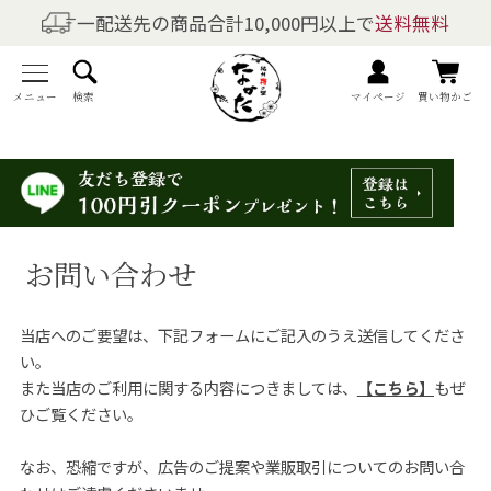
一配送先の商品合計10,000円以上で
送料無料
商品を探す
全商品一覧
メニュー
検索
マイページ
買い物かご
梅干しの商品一覧
梅酒の商品一覧
お問い合わせ
梅製品・その他の商品一覧
当店へのご要望は、下記フォームにご記入のうえ送信してくださ
メニュー
い。
また当店のご利用に関する内容につきましては、
【こちら】
もぜ
トップページ
ひご覧ください。
マイページ
なお、恐縮ですが、広告のご提案や業販取引についてのお問い合