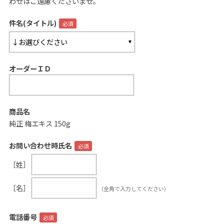
わせはご遠慮くださいませ。
ご案内
件名(タイトル)
初めての方へ
ご利用ガイド
オーダーＩＤ
ギフトサービス
配送について
について
商品名
純正 梅エキス 150g
お問い合わせ
お問い合わせ時氏名
0120-12-2486
［姓］
【営業時間】8:30～17:30
［名］
（全角で入力してください）
休業日：日曜・祝日／土曜は不定休
お問い合わせフォームはこちら
電話番号