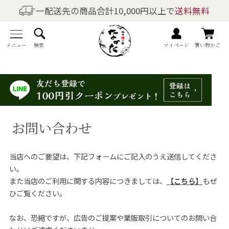
一配送先の商品合計10,000円以上で
送料無料
商品を探す
全商品一覧
メニュー
検索
マイページ
買い物かご
梅干しの商品一覧
梅酒の商品一覧
お問い合わせ
梅製品・その他の商品一覧
当店へのご要望は、下記フォームにご記入のうえ送信してくださ
メニュー
い。
また当店のご利用に関する内容につきましては、
【こちら】
もぜ
トップページ
ひご覧ください。
マイページ
なお、恐縮ですが、広告のご提案や業販取引についてのお問い合