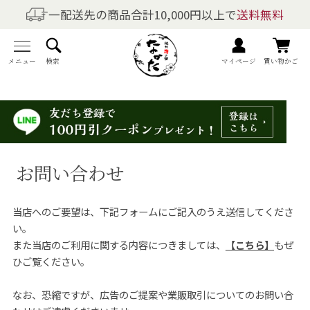
一配送先の商品合計10,000円以上で
送料無料
商品を探す
全商品一覧
メニュー
検索
マイページ
買い物かご
梅干しの商品一覧
梅酒の商品一覧
お問い合わせ
梅製品・その他の商品一覧
当店へのご要望は、下記フォームにご記入のうえ送信してくださ
メニュー
い。
また当店のご利用に関する内容につきましては、
【こちら】
もぜ
トップページ
ひご覧ください。
マイページ
なお、恐縮ですが、広告のご提案や業販取引についてのお問い合