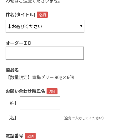
わせはご遠慮くださいませ。
ご案内
件名(タイトル)
初めての方へ
ご利用ガイド
オーダーＩＤ
ギフトサービス
配送について
について
商品名
【数量限定】青梅ゼリー 90g×6個
お問い合わせ
お問い合わせ時氏名
0120-12-2486
［姓］
【営業時間】8:30～17:30
［名］
（全角で入力してください）
休業日：日曜・祝日／土曜は不定休
お問い合わせフォームはこちら
電話番号