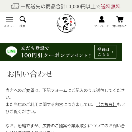
一配送先の商品合計10,000円以上で
送料無料
商品を探す
全商品一覧
メニュー
検索
マイページ
買い物かご
梅干しの商品一覧
梅酒の商品一覧
お問い合わせ
梅製品・その他の商品一覧
当店へのご要望は、下記フォームにご記入のうえ送信してくださ
メニュー
い。
また当店のご利用に関する内容につきましては、
【こちら】
もぜ
トップページ
ひご覧ください。
マイページ
なお、恐縮ですが、広告のご提案や業販取引についてのお問い合