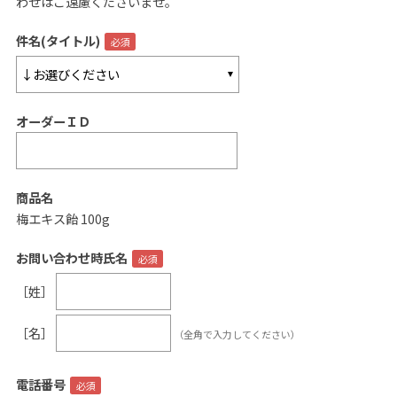
わせはご遠慮くださいませ。
ご案内
件名(タイトル)
初めての方へ
ご利用ガイド
オーダーＩＤ
ギフトサービス
配送について
について
商品名
梅エキス飴 100g
お問い合わせ
お問い合わせ時氏名
0120-12-2486
［姓］
【営業時間】8:30～17:30
［名］
（全角で入力してください）
休業日：日曜・祝日／土曜は不定休
お問い合わせフォームはこちら
電話番号