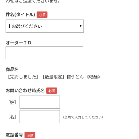
わせはご遠慮くださいませ。
ご案内
件名(タイトル)
初めての方へ
ご利用ガイド
オーダーＩＤ
ギフトサービス
配送について
について
商品名
【完売しました】【数量限定】梅うどん 《乾麺》
お問い合わせ
お問い合わせ時氏名
0120-12-2486
［姓］
【営業時間】8:30～17:30
［名］
（全角で入力してください）
休業日：日曜・祝日／土曜は不定休
お問い合わせフォームはこちら
電話番号