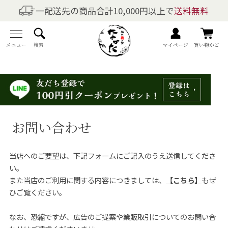
一配送先の商品合計10,000円以上で
送料無料
商品を探す
全商品一覧
メニュー
検索
マイページ
買い物かご
梅干しの商品一覧
梅酒の商品一覧
お問い合わせ
梅製品・その他の商品一覧
当店へのご要望は、下記フォームにご記入のうえ送信してくださ
メニュー
い。
また当店のご利用に関する内容につきましては、
【こちら】
もぜ
トップページ
ひご覧ください。
マイページ
なお、恐縮ですが、広告のご提案や業販取引についてのお問い合