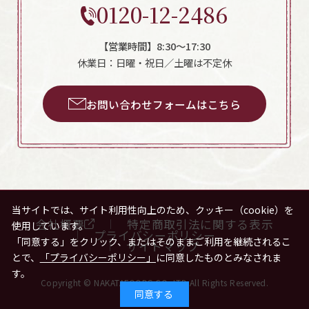
0120-12-2486
【営業時間】8:30～17:30
休業日：日曜・祝日／土曜は不定休
お問い合わせフォームはこちら
当サイトでは、サイト利用性向上のため、クッキー（cookie）を
会社概要
特定商取引法に関する表示
使用しています。
プライバシーポリシー
「同意する」をクリック、またはそのままご利用を継続されるこ
サイトマップ
とで、
「プライバシーポリシー」
に同意したものとみなされま
す。
Copyright © NAKATAFOODS.CO.,LTD All Rights Reserved.
同意する