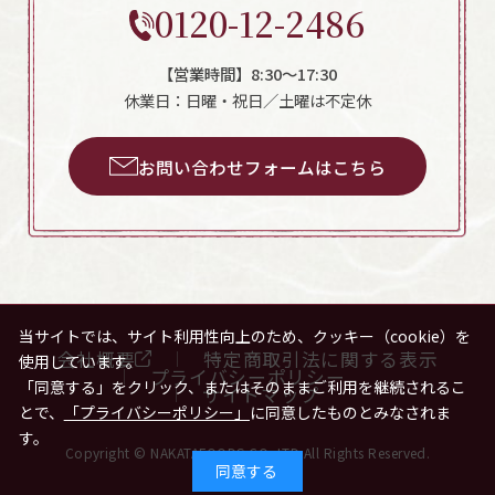
0120-12-2486
【営業時間】8:30～17:30
休業日：日曜・祝日／土曜は不定休
お問い合わせフォームはこちら
当サイトでは、サイト利用性向上のため、クッキー（cookie）を
会社概要
特定商取引法に関する表示
使用しています。
プライバシーポリシー
「同意する」をクリック、またはそのままご利用を継続されるこ
サイトマップ
とで、
「プライバシーポリシー」
に同意したものとみなされま
す。
Copyright © NAKATAFOODS.CO.,LTD All Rights Reserved.
同意する