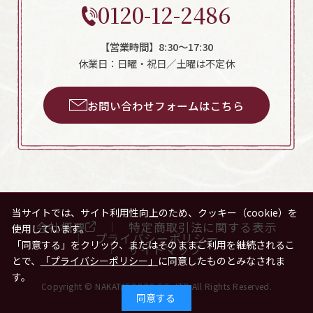
0120-12-2486
【営業時間】8:30～17:30
休業日：日曜・祝日／土曜は不定休
お問い合わせフォームはこちら
当サイトでは、サイト利用性向上のため、クッキー（cookie）を
会社概要
特定商取引法に関する表示
使用しています。
プライバシーポリシー
「同意する」をクリック、またはそのままご利用を継続されるこ
サイトマップ
とで、
「プライバシーポリシー」
に同意したものとみなされま
す。
Copyright © NAKATAFOODS.CO.,LTD All Rights Reserved.
同意する