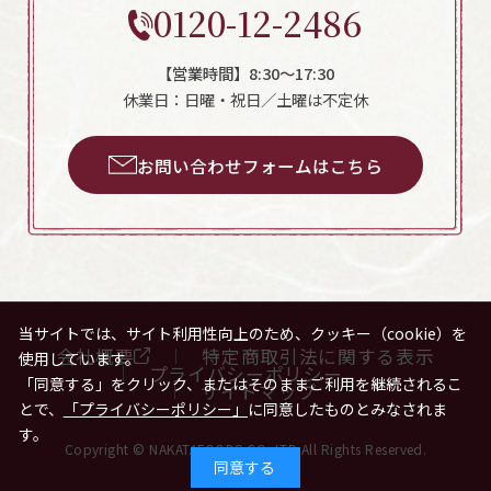
0120-12-2486
【営業時間】8:30～17:30
休業日：日曜・祝日／土曜は不定休
お問い合わせフォームはこちら
当サイトでは、サイト利用性向上のため、クッキー（cookie）を
会社概要
特定商取引法に関する表示
使用しています。
プライバシーポリシー
「同意する」をクリック、またはそのままご利用を継続されるこ
サイトマップ
とで、
「プライバシーポリシー」
に同意したものとみなされま
す。
Copyright © NAKATAFOODS.CO.,LTD All Rights Reserved.
同意する