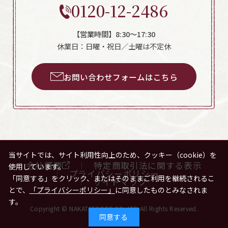
0120-12-2486
【営業時間】8:30～17:30
休業日：日曜・祝日／土曜は不定休
お問い合わせフォームはこちら
当サイトでは、サイト利用性向上のため、クッキー（cookie）を
会社概要
特定商取引法に関する表示
使用しています。
プライバシーポリシー
「同意する」をクリック、またはそのままご利用を継続されるこ
サイトマップ
とで、
「プライバシーポリシー」
に同意したものとみなされま
す。
Copyright © NAKATAFOODS.CO.,LTD All Rights Reserved.
同意する