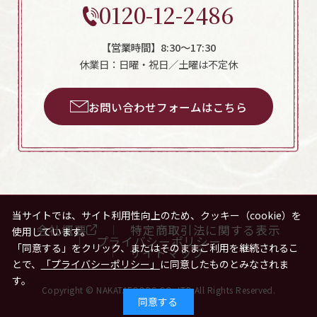
0120-12-2486
【営業時間】8:30～17:30
休業日：日曜・祝日／土曜は不定休
お問い合わせフォームはこちら
当サイトでは、サイト利用性向上のため、クッキー（cookie）を
会社概要
特定商取引法に関する表示
使用しています。
プライバシーポリシー
「同意する」をクリック、またはそのままご利用を継続されるこ
サイトマップ
とで、
「プライバシーポリシー」
に同意したものとみなされま
す。
Copyright © NAKATAFOODS.CO.,LTD All Rights Reserved.
同意する