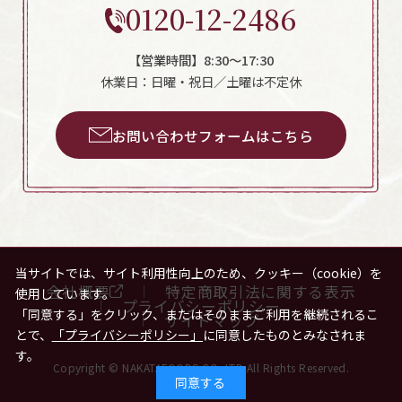
0120-12-2486
【営業時間】8:30～17:30
休業日：日曜・祝日／土曜は不定休
お問い合わせフォームはこちら
当サイトでは、サイト利用性向上のため、クッキー（cookie）を
会社概要
特定商取引法に関する表示
使用しています。
プライバシーポリシー
「同意する」をクリック、またはそのままご利用を継続されるこ
サイトマップ
とで、
「プライバシーポリシー」
に同意したものとみなされま
す。
Copyright © NAKATAFOODS.CO.,LTD All Rights Reserved.
同意する