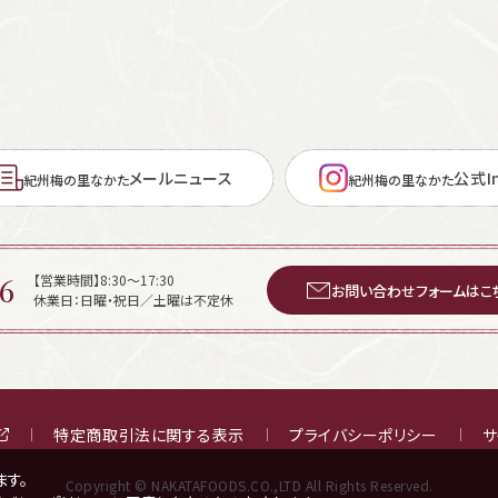
メールニュース
公式In
紀州梅の里なかた
紀州梅の里なかた
6
【営業時間】8:30～17:30
お問い合わせフォームはこ
休業日：日曜・祝日／土曜は不定休
特定商取引法に関する表示
プライバシーポリシー
サ
ます。
Copyright © NAKATAFOODS.CO.,LTD All Rights Reserved.