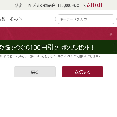
一配送先の商品合計10,000円以上で
送料無料
製品・その他
角@を含むアドレスを100文字以内で入力してください）
.@ (@の前にドット)」、「.. (ドット2つ)」を含むメールアドレスはご利用いただけません
戻る