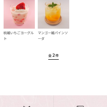
ご案内
初めての方へ
ご利用ガイド
桃姫いちごヨーグル
マンゴー姫パインソ
ギフトサービス
ト
ーダ
配送について
について
2
全
件
お問い合わせ
0120-12-2486
【営業時間】8:30～17:30
休業日：日曜・祝日／土曜は不定休
お問い合わせフォームはこちら