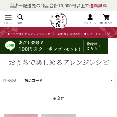
一配送先の商品合計10,000円以上で
送料無料
商品を探す
全商品一覧
メニュー
検索
マイページ
買い物かご
おうちで楽しめるアレンジレシピ: ｜【紀州梅の里なかた】オンラインショップ
梅干しの商品一覧
梅酒の商品一覧
おうちで楽しめるアレンジレシピ
梅製品・その他の商品一覧
メニュー
並べ替え
トップページ
2
全
件
マイページ