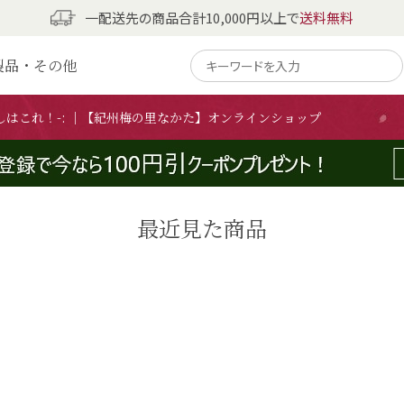
一配送先の商品合計10,000円以上で
送料無料
断-あなたにぴったりの梅干し
製品・その他
しはこれ！-: ｜【紀州梅の里なかた】オンラインショップ
最近見た商品