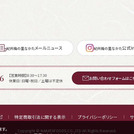
メールニュース
公式In
紀州梅の里なかた
紀州梅の里なかた
6
【営業時間】8:30～17:30
お問い合わせフォームはこ
休業日：日曜・祝日／土曜は不定休
特定商取引法に関する表示
プライバシーポリシー
サ
ます。
Copyright © NAKATAFOODS.CO.,LTD All Rights Reserved.