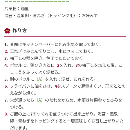
ーーーーーーーーーーーーーーーー
片栗粉：適量
海苔・温泉卵・青ねぎ（トッピング用）：お好みで
作り方
閉じる
豆腐はキッチンペーパーに包み水気を取っておく。
玉ねぎはみじん切りにし、水にさらしておく。
梅干しの種を除き、包丁でたたいておく。
ボウルに、鶏ひき肉と
1
、
2
を入れ、
3
の梅干しを加えた後、こ
しょうをふってよく混ぜる。
別のボウルに
（A）
を入れて混ぜ、たれを作る。
フライパンに油をひき、
4
をスプーンで適量すくい、形をととの
えながら焼く。
火が通ったら
（A）
のたれをからめ、水溶き片栗粉でとろみを
つける。
ご飯の上に
7
のつくねを盛りつけて出来上がり。海苔・温泉
卵・青ねぎをトッピングすると一層美味しくお召し上がりいた
だけます。