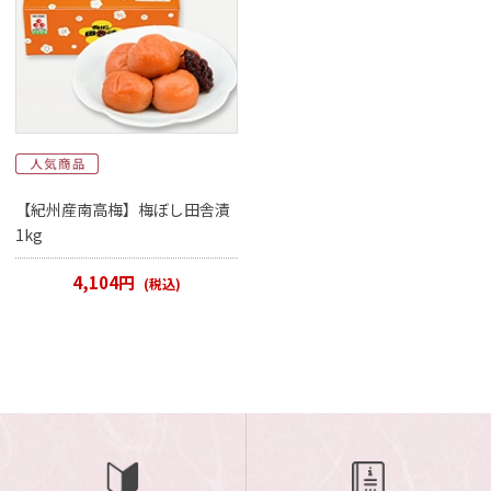
【紀州産南高梅】梅ぼし田舎漬
1kg
4,104円
(税込)