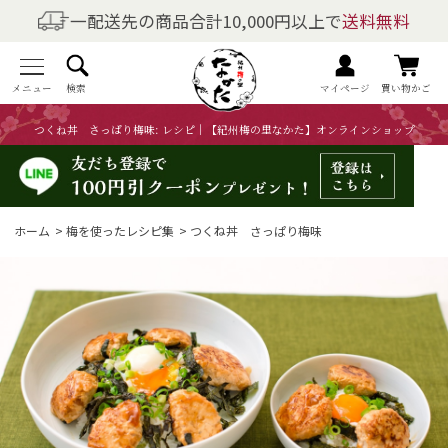
一配送先の商品合計10,000円以上で
送料無料
商品を探す
全商品一覧
メニュー
検索
マイページ
買い物かご
つくね丼 さっぱり梅味: レシピ｜【紀州梅の里なかた】オンラインショップ
梅干しの商品一覧
梅酒の商品一覧
ホーム
>
梅を使ったレシピ集
>
つくね丼 さっぱり梅味
梅製品・その他の商品一覧
メニュー
トップページ
マイページ