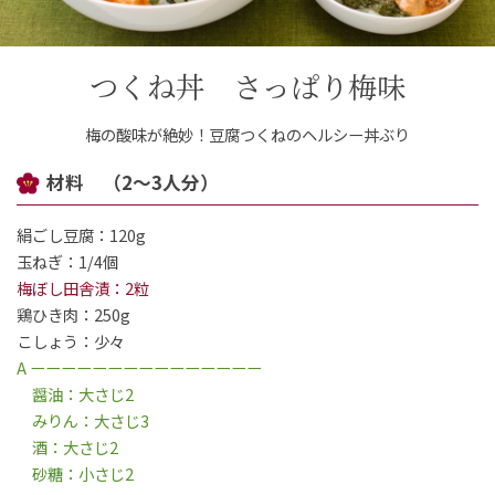
ご案内
つくね丼 さっぱり梅味
初めての方へ
ご利用ガイド
梅の酸味が絶妙！豆腐つくねのヘルシー丼ぶり
ギフトサービス
材料 （2～3人分）
配送について
について
絹ごし豆腐：120g
玉ねぎ：1/4個
お問い合わせ
梅ぼし田舎漬：2粒
鶏ひき肉：250g
0120-12-2486
こしょう：少々
A ーーーーーーーーーーーーーーー
醤油：大さじ2
【営業時間】8:30～17:30
みりん：大さじ3
休業日：日曜・祝日／土曜は不定休
酒：大さじ2
砂糖：小さじ2
お問い合わせフォームはこちら