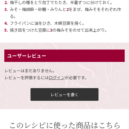
梅干しの種をとり包丁でたたき、半量ずつに分けておく。
みそ・梅胡麻・砂糖・みりんと
2
をまぜ、梅みそをそれぞれ作
る。
フライパンに油をひき、木綿豆腐を焼く。
焼き目をつけた豆腐に
3
の梅みそをのせて出来上がり。
閉じる
ユーザーレビュー
レビューはまだありません。
レビューを評価するには
ログイン
が必要です。
レビューを書く
このレシピに使った商品はこちら