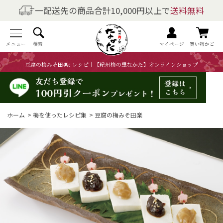
一配送先の商品合計10,000円以上で
送料無料
商品を探す
全商品一覧
メニュー
検索
マイページ
買い物かご
豆腐の梅みそ田楽: レシピ｜【紀州梅の里なかた】オンラインショップ
梅干しの商品一覧
梅酒の商品一覧
ホーム
>
梅を使ったレシピ集
>
豆腐の梅みそ田楽
梅製品・その他の商品一覧
メニュー
トップページ
マイページ