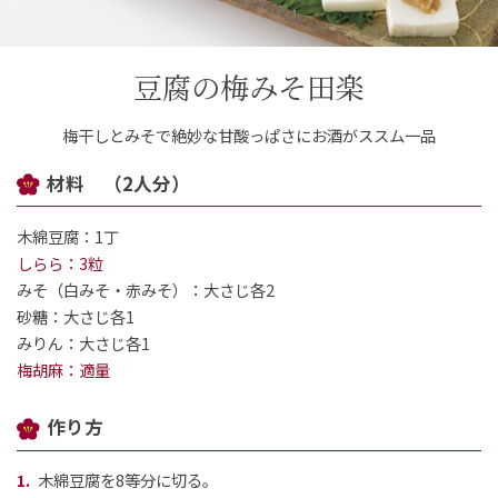
ご案内
豆腐の梅みそ田楽
初めての方へ
ご利用ガイド
梅干しとみそで絶妙な甘酸っぱさにお酒がススム一品
ギフトサービス
材料 （2人分）
配送について
について
木綿豆腐：1丁
しらら：3粒
お問い合わせ
みそ（白みそ・赤みそ）：大さじ各2
砂糖：大さじ各1
0120-12-2486
みりん：大さじ各1
梅胡麻：適量
【営業時間】8:30～17:30
休業日：日曜・祝日／土曜は不定休
作り方
木綿豆腐を8等分に切る。
お問い合わせフォームはこちら