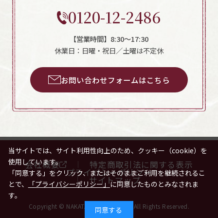
0120-12-2486
【営業時間】8:30～17:30
休業日：日曜・祝日／土曜は不定休
お問い合わせフォームはこちら
当サイトでは、サイト利用性向上のため、クッキー（cookie）を
使用しています。
会社概要
特定商取引法に関する表示
プライバシーポリシー
「同意する」をクリック、またはそのままご利用を継続されるこ
サイトマップ
とで、
「プライバシーポリシー」
に同意したものとみなされま
す。
Copyright © NAKATAFOODS.CO.,LTD All Rights Reserved.
同意する