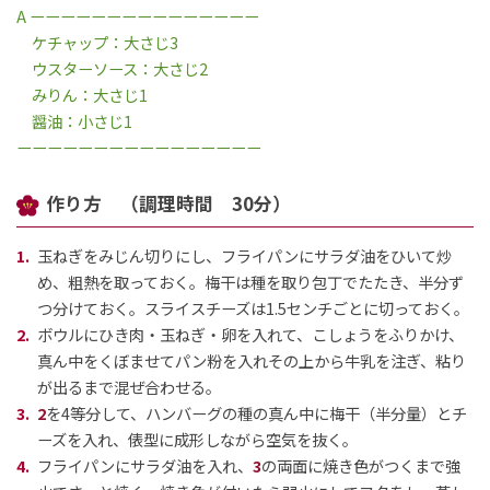
A ーーーーーーーーーーーーーーー
ケチャップ：大さじ3
ウスターソース：大さじ2
みりん：大さじ1
醤油：小さじ1
閉じる
ーーーーーーーーーーーーーーーー
作り方 （調理時間 30分）
玉ねぎをみじん切りにし、フライパンにサラダ油をひいて炒
め、粗熱を取っておく。梅干は種を取り包丁でたたき、半分ず
つ分けておく。スライスチーズは1.5センチごとに切っておく。
ボウルにひき肉・玉ねぎ・卵を入れて、こしょうをふりかけ、
真ん中をくぼませてパン粉を入れその上から牛乳を注ぎ、粘り
が出るまで混ぜ合わせる。
2
を4等分して、ハンバーグの種の真ん中に梅干（半分量）とチ
ーズを入れ、俵型に成形しながら空気を抜く。
フライパンにサラダ油を入れ、
3
の両面に焼き色がつくまで強