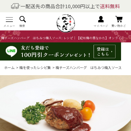
一配送先の商品合計10,000円以上で
送料無料
商品を探す
全商品一覧
メニュー
検索
マイページ
買い物かご
梅チーズハンバーグ はちみつ梅入ソース: レシピ｜【紀州梅の里なかた】オンラインショップ
梅干しの商品一覧
梅酒の商品一覧
ホーム
>
梅を使ったレシピ集
>
梅チーズハンバーグ はちみつ梅入ソース
梅製品・その他の商品一覧
メニュー
トップページ
マイページ