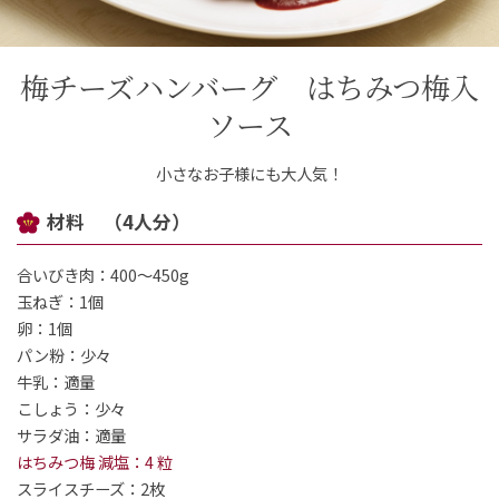
ご案内
梅チーズハンバーグ はちみつ梅入
ソース
初めての方へ
ご利用ガイド
小さなお子様にも大人気！
ギフトサービス
配送について
について
材料 （4人分）
合いびき肉：400～450g
お問い合わせ
玉ねぎ：1個
卵：1個
0120-12-2486
パン粉：少々
牛乳：適量
【営業時間】8:30～17:30
こしょう：少々
休業日：日曜・祝日／土曜は不定休
サラダ油：適量
はちみつ梅 減塩：4 粒
お問い合わせフォームはこちら
スライスチーズ：2枚