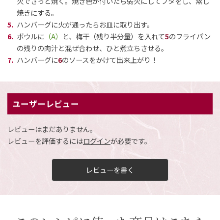
火でさっと焼く。焼き色が付いたら弱火にしてフタをし、蒸し
焼きにする。
ハンバーグに火が通ったらお皿に取り出す。
ボウルに
（A）
と、梅干（残り半分量）を入れて
5
のフライパン
の残りの肉汁と混ぜ合わせ、ひと煮立ちさせる。
ハンバーグに
6
のソースをかけて出来上がり！
ユーザーレビュー
レビューはまだありません。
レビューを評価するには
ログイン
が必要です。
レビューを書く