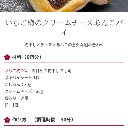
ご案内
いちご梅のクリームチーズあんこパ
イ
初めての方へ
ご利用ガイド
梅干し×チーズ×あんこの意外な組み合わせ
ギフトサービス
配送について
について
材料（6個分）
いちご梅:2個
※甘めの梅干しでも可
お問い合わせ
冷凍パイシート:1枚
こしあん：30g
0120-12-2486
クリームチーズ：30g
粉砂糖：適量
【営業時間】8:30～17:30
卵：1個
休業日：日曜・祝日／土曜は不定休
作り方 （調理時間 30分）
お問い合わせフォームはこちら