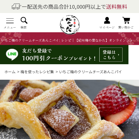
一配送先の商品合計10,000円以上で
送料無料
商品を探す
全商品一覧
メニュー
検索
マイページ
買い物かご
いちご梅のクリームチーズあんこパイ: レシピ｜【紀州梅の里なかた】オンラインショップ
梅干しの商品一覧
梅酒の商品一覧
ホーム
>
梅を使ったレシピ集
>
いちご梅のクリームチーズあんこパイ
梅製品・その他の商品一覧
メニュー
トップページ
マイページ