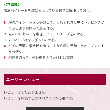
＜下準備＞
冷凍パイシートを袋に表示している通りに解凍しておく。
冷凍パイシートを６等分して、それぞれ真ん中にトッピングが
閉じる
できるようお好みで形を作る。
真ん中にあんこを敷き、クリームチーズをのせる。
2
にいちご梅をちぎってのせる。
パイの表面に溶き卵をぬり、１８０度に予熱したオーブンで１
５分焼く。
粗熱を取って、粉砂糖をふりかければ完成。
ユーザーレビュー
レビューはまだありません。
レビューを評価するには
ログイン
が必要です。