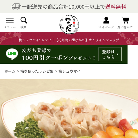
一配送先の商品合計10,000円以上で
送料無料
商品を探す
全商品一覧
メニュー
検索
マイページ
買い物かご
梅シュウマイ: レシピ｜【紀州梅の里なかた】オンラインショップ
梅干しの商品一覧
梅酒の商品一覧
ホーム
>
梅を使ったレシピ集
>
梅シュウマイ
梅製品・その他の商品一覧
メニュー
トップページ
マイページ