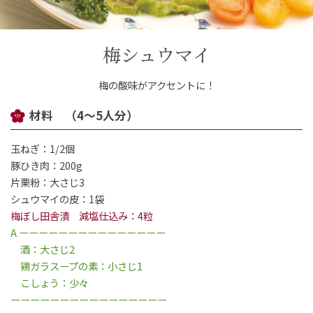
ご案内
梅シュウマイ
初めての方へ
ご利用ガイド
梅の酸味がアクセントに！
ギフトサービス
材料 （4～5人分）
配送について
について
玉ねぎ：1/2個
豚ひき肉：200g
お問い合わせ
片栗粉：大さじ3
シュウマイの皮：1袋
0120-12-2486
梅ぼし田舎漬 減塩仕込み：4粒
A ーーーーーーーーーーーーーーー
酒：大さじ2
【営業時間】8:30～17:30
鶏ガラスープの素：小さじ1
休業日：日曜・祝日／土曜は不定休
こしょう：少々
ーーーーーーーーーーーーーーーー
お問い合わせフォームはこちら