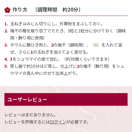
作り方 （調理時間 約20分）
玉ねぎはみじん切りにし、片栗粉をまぶしておく。
梅干の種を取り包丁でたたき、3粒と1粒分に分けておく（調味
閉じる
用・飾り用に使用）
ボウルに豚ひき肉と、
2
の梅干（調味用）、
（A）
を入れて混
ぜ、さらに
1
の玉ねぎを加えてよく混ぜる。
3
をシュウマイの皮で包む。（約30個くらいできます）
蒸し器で約10分ほど蒸し、仕上げに
2
の梅干（飾り用）をシュ
ウマイの真ん中にのせて出来上がり。
ユーザーレビュー
レビューはまだありません。
レビューを評価するには
ログイン
が必要です。