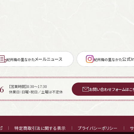
メールニュース
公式In
紀州梅の里なかた
紀州梅の里なかた
6
【営業時間】8:30～17:30
お問い合わせフォームはこ
休業日：日曜・祝日／土曜は不定休
特定商取引法に関する表示
プライバシーポリシー
サ