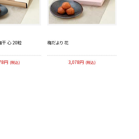
干 心 20粒
梅だより 花
778円
3,078円
(税込)
(税込)