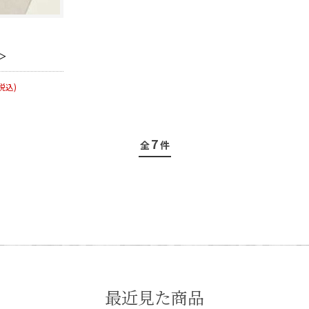
＞
税込)
7
全
件
最近見た商品