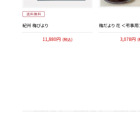
紀州 梅びより
梅だより 花 ＜弔事用
11,880円
3,078円
(税込)
(