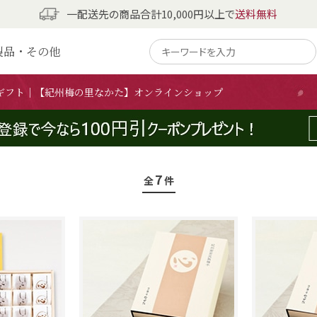
一配送先の商品合計10,000円以上で
送料無料
製品・その他
しそ漬 ご贈答ギフト
ギフト｜【紀州梅の里なかた】オンラインショップ
7
全
件