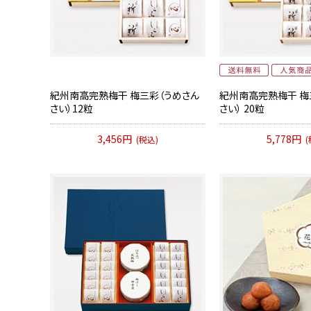
紀州南高完熟梅干 梅三彩（うめさん
紀州南高完熟梅干 梅
さい）12粒
さい） 20粒
3,456円
5,778円
(税込)
(