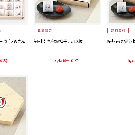
三彩（うめさん
紀州南高完熟梅干 心 12粒
紀州南高完熟梅
3,456円
5,
税込)
(税込)