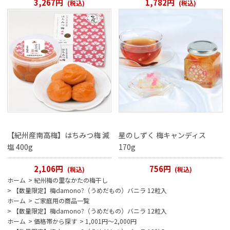
3,267円
1,782円
(税込)
(税込)
【紀州産南高梅】はちみつ梅 減
星のしずく 梅キャンディス
塩 400g
170g
2,106円
756円
(税込)
(税込)
ホーム
>
紀州梅の里なかたの梅干し
>
【数量限定】梅damono?（うめだもの）バニラ 12粒入
ホーム
>
ご家庭用の商品一覧
>
【数量限定】梅damono?（うめだもの）バニラ 12粒入
ホーム
>
価格帯から探す
>
1,001円～2,000円