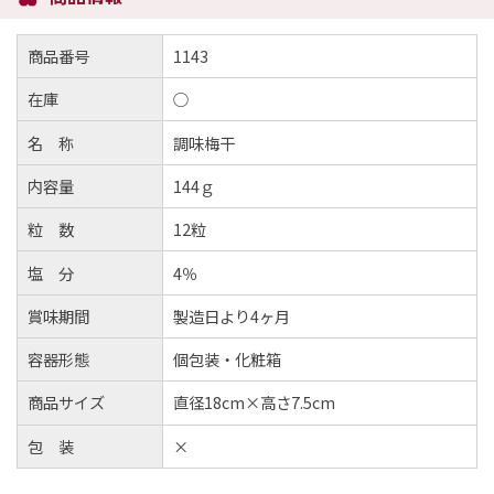
商品番号
1143
在庫
○
名 称
調味梅干
内容量
144ｇ
粒 数
12粒
塩 分
4％
賞味期間
製造日より4ヶ月
容器形態
個包装・化粧箱
商品サイズ
直径18cm×高さ7.5cm
包 装
×