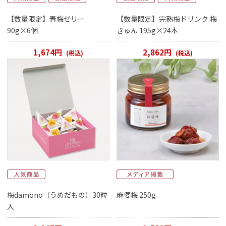
【数量限定】青梅ゼリー
【数量限定】完熟梅ドリンク 梅
90g×6個
きゅん 195g×24本
1,674円
2,862円
(税込)
(税込)
梅damono（うめだもの）30粒
麻婆梅 250g
入