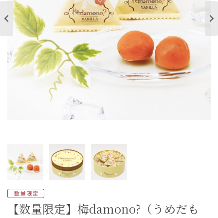
ご案内
初めての方へ
ご利用ガイド
ギフトサービス
配送について
について
お問い合わせ
0120-12-2486
【営業時間】8:30～17:30
休業日：日曜・祝日／土曜は不定休
【数量限定】梅damono?（うめだも
お問い合わせフォームはこちら