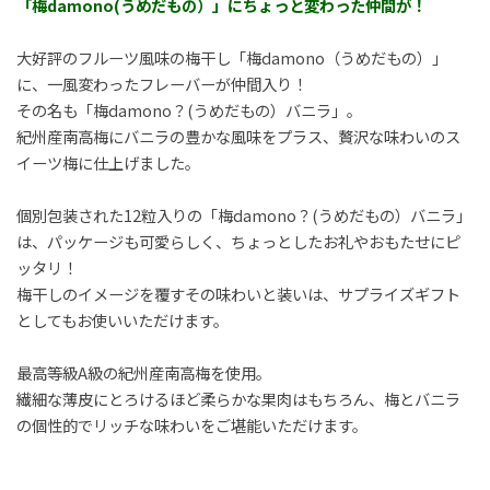
「梅damono(うめだもの）」にちょっと変わった仲間が！
大好評のフルーツ風味の梅干し「梅damono（うめだもの）」
に、一風変わったフレーバーが仲間入り！
その名も「梅damono？(うめだもの）バニラ」。
紀州産南高梅にバニラの豊かな風味をプラス、贅沢な味わいのス
イーツ梅に仕上げました。
個別包装された12粒入りの「梅damono？(うめだもの）バニラ」
は、パッケージも可愛らしく、ちょっとしたお礼やおもたせにピ
ッタリ！
梅干しのイメージを覆すその味わいと装いは、サプライズギフト
としてもお使いいただけます。
最高等級A級の紀州産南高梅を使用。
繊細な薄皮にとろけるほど柔らかな果肉はもちろん、梅とバニラ
の個性的でリッチな味わいをご堪能いただけます。