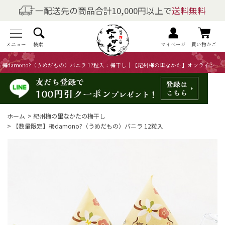
一配送先の商品合計10,000円以上で
送料無料
商品を探す
全商品一覧
メニュー
検索
マイページ
買い物かご
梅damono?（うめだもの）バニラ 12粒入：梅干し｜【紀州梅の里なかた】オンラインショップ
梅干しの商品一覧
梅酒の商品一覧
ホーム
>
紀州梅の里なかたの梅干し
梅製品・その他の商品一覧
>
【数量限定】梅damono?（うめだもの）バニラ 12粒入
メニュー
トップページ
マイページ